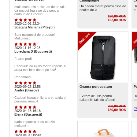
Champagne
Ce
Un cadou maret pentru clipe de
Un
multumesc din suflet! an de an stiu
neuitat de la......
su
ca ma pot baza pe dvs pentru
cadouri de Craciun
190,00 RON
152,00 RON
2020-12-01 22:34
Spătaru Mariana (Piteşti )
Sunt mulțumită de produse!
Mulțumesc!
2020-11-16 12:23
Loredana D (Bucuresti)
Foarte profi!
Cadourile au ajuns foarte repede si
arata mai bine decat pe site!
Recomand!
2020-09-25 12:58
Geanta port costum
P
Andra (Brasov)
Extrem de utila pentru
Do
Cadouri haioase, livrarare rapida si
calatoriile tale de afaceri
se
personal amabil!
200,00 RON
180,00 RON
2020-04-18 16:18
Elena (Bucuresti)
cadouri pentru orice ocazie,
multumim
2020-04-09 19:30