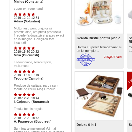
Marius (Constanta)
super ok, recomand.
2019-12-22 12:31
Adina (Voluntari)
Multumesc pentru ajutor si
promtitudine, am primit produsele
f.repede (a doua zi) si aratau exact
Geanta Rustic pentru picnic
Se
ca in imagine. Colegii au fost
Ri
incantati.
Dotata cu pereti termoizolanti si
Co
un kit complet...
ca
2019-11-30 20:32
Maia (Bucuresti)
225,00 RON
cadouri faine, livrari rapide,
multumesc
2019-11-06 19:19
Teodora (Campina)
Produse de calitate, parca sunt
făcute de elfii lui Moș Crăciun!
2018-12-20 18:44
I. Cojocaru (Bucuresti)
Totul a fost in regula.
2018-12-20 18:43
A. Paunescu (Bucuresti)
Deluxe 6 in 1
S
Sunt foarte multumita! Voi mai