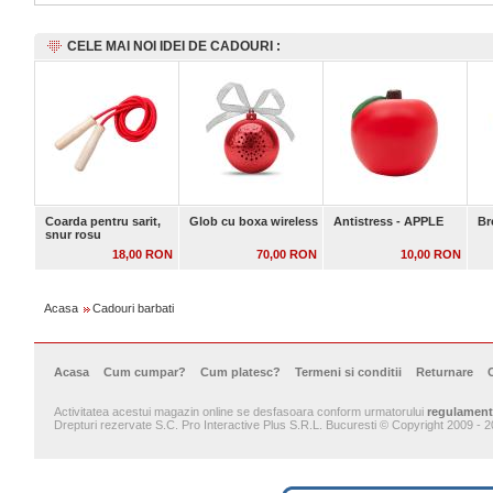
CELE MAI NOI IDEI DE CADOURI :
Coarda pentru sarit,
Glob cu boxa wireless
Antistress - APPLE
Br
snur rosu
18,00 RON
70,00 RON
10,00 RON
Acasa
Cadouri barbati
Acasa
Cum cumpar?
Cum platesc?
Termeni si conditii
Returnare
Activitatea acestui magazin online se desfasoara conform urmatorului
regulament
Drepturi rezervate S.C. Pro Interactive Plus S.R.L. Bucuresti © Copyright 2009 - 