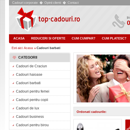
Cadouri corporate
�
Opinii clienti
�
Contact
In
0
ACASA
REDUCERI SI OFERTE
CUM CUMPAR?
CUM PLATESC?
Esti aici: Acasa
Cadouri barbati
CATEGORII
Cadouri de Craciun
Cadouri haioase
Cadouri barbati
Cadouri pentru femei
Cadouri pentru copii
Cadouri de lux
Ordonati cadourile:
Cadouri business
Cadouri pentru birou