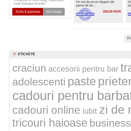
comanda cu mare drag, multumesc
Un set de jocuri elegant din
Un
mult! Sarbatori fericite!
gama de lux...
ad
Scrie-ti parerea
Vezi toate
250,00 RON
Pr
ETICHETE
tr
craciun
accesorii pentru bar
priete
paste
adolescenti
cadouri pentru barbat
zi de 
cadouri online
iubit
tricouri haioase
business