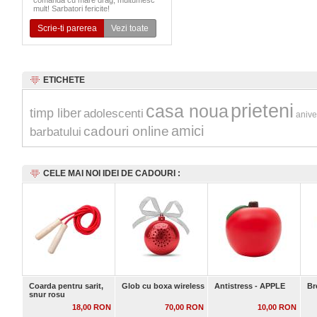
comanda cu mare drag, multumesc
mult! Sarbatori fericite!
Scrie-ti parerea
Vezi toate
ETICHETE
prieteni
casa noua
timp liber
adolescenti
anive
amici
cadouri online
barbatului
CELE MAI NOI IDEI DE CADOURI :
Coarda pentru sarit,
Glob cu boxa wireless
Antistress - APPLE
Br
snur rosu
18,00 RON
70,00 RON
10,00 RON