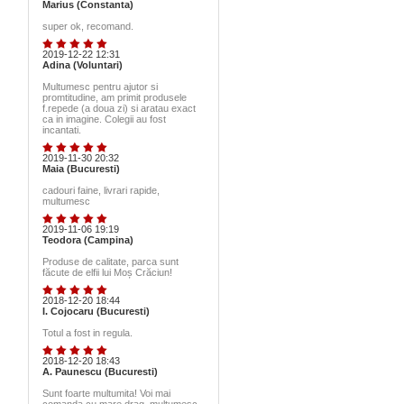
Marius (Constanta)
super ok, recomand.
2019-12-22 12:31
Adina (Voluntari)
Multumesc pentru ajutor si
promtitudine, am primit produsele
f.repede (a doua zi) si aratau exact
ca in imagine. Colegii au fost
incantati.
2019-11-30 20:32
Maia (Bucuresti)
cadouri faine, livrari rapide,
multumesc
2019-11-06 19:19
Teodora (Campina)
Produse de calitate, parca sunt
făcute de elfii lui Moș Crăciun!
2018-12-20 18:44
I. Cojocaru (Bucuresti)
Totul a fost in regula.
2018-12-20 18:43
A. Paunescu (Bucuresti)
Sunt foarte multumita! Voi mai