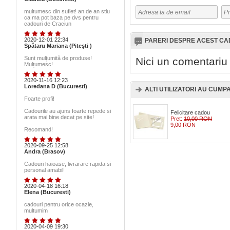
multumesc din suflet! an de an stiu
ca ma pot baza pe dvs pentru
cadouri de Craciun
2020-12-01 22:34
PARERI DESPRE ACEST C
Spătaru Mariana (Piteşti )
Sunt mulțumită de produse!
Nici un comentariu
Mulțumesc!
2020-11-16 12:23
Loredana D (Bucuresti)
ALTI UTILIZATORI AU CUMPAR
Foarte profi!
Cadourile au ajuns foarte repede si
Felicitare cadou
arata mai bine decat pe site!
Pret:
10,00 RON
9,00 RON
Recomand!
2020-09-25 12:58
Andra (Brasov)
Cadouri haioase, livrarare rapida si
personal amabil!
2020-04-18 16:18
Elena (Bucuresti)
cadouri pentru orice ocazie,
multumim
2020-04-09 19:30