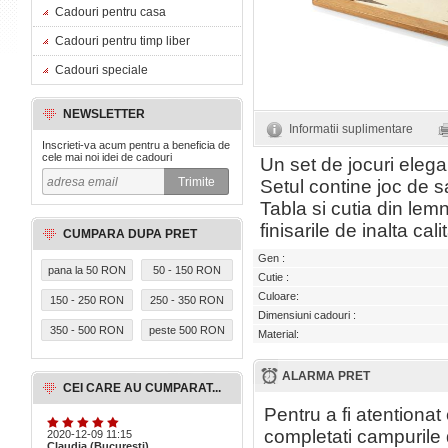
Cadouri pentru casa
Cadouri pentru timp liber
Cadouri speciale
NEWSLETTER
Informatii suplimentare
Inscrieti-va acum pentru a beneficia de
cele mai noi idei de cadouri
Un set de jocuri elega
Setul contine joc de sa
Tabla si cutia din lemn
finisarile de inalta ca
CUMPARA DUPA PRET
Gen :
pana la 50 RON
50 - 150 RON
Cutie :
Culoare:
150 - 250 RON
250 - 350 RON
Dimensiuni cadouri :
350 - 500 RON
peste 500 RON
Material:
ALARMA PRET
CEI CARE AU CUMPARAT...
Pentru a fi atentiona
completati campurile 
2020-12-09 11:15
Claudia (Bucuresti)