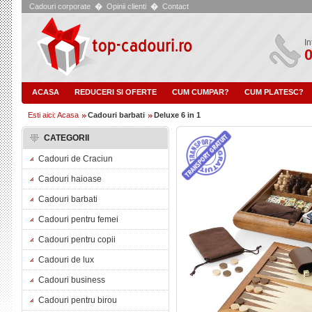
Cadouri corporate
�
Opinii clienti
�
Contact
In
0
ACASA
REDUCERI SI OFERTE
CUM CUMPAR?
CUM PLATESC?
Esti aici: Acasa
Cadouri barbati
Deluxe 6 in 1
CATEGORII
Cadouri de Craciun
Cadouri haioase
Cadouri barbati
Cadouri pentru femei
Cadouri pentru copii
Cadouri de lux
Cadouri business
Cadouri pentru birou