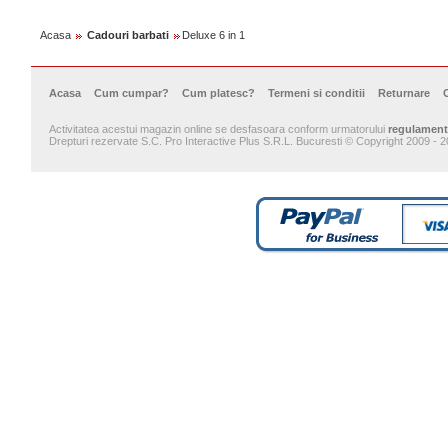
Acasa
Cadouri barbati
Deluxe 6 in 1
Acasa
Cum cumpar?
Cum platesc?
Termeni si conditii
Returnare
Activitatea acestui magazin online se desfasoara conform urmatorului
regulament
Drepturi rezervate S.C. Pro Interactive Plus S.R.L. Bucuresti © Copyright 2009 - 