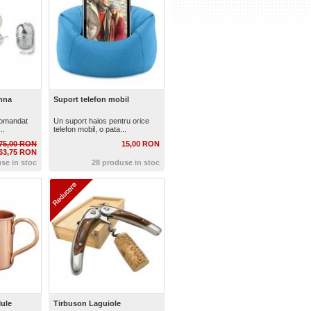
inna
Suport telefon mobil
comandat
Un suport haios pentru orice
..
telefon mobil, o pata...
75,00 RON
15,00 RON
63,75 RON
se in stoc
28 produse in stoc
ule
Tirbuson Laguiole