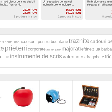
n mod placut de a lua decizii
Un set cadou pentru cei
Un breloc ce se rem
imple... Yes or No
inclinati spre tehnologie....
eleganta si rafinamen
25,00 RON
165,00 RON
22,50 RON
140,25 RON
8 produse in stoc
2 produse in stoc
8 produ
traznite
cadouri p
accesorii pentru bucatarie
rii pentru bar
prieteni
te
majorat
corporate
ieftine
ziua barba
aniversare
instrumente de scris
tri
valentines
olice
dragobete