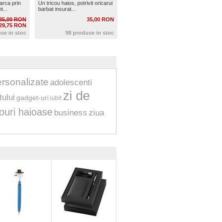
arca prin
Un tricou haios, potrivit oricarui
t...
barbat insurat...
35,00 RON
35,00 RON
29,75 RON
se in stoc
98 produse in stoc
ersonalizate
adolescenti
zi de
tului
gadget-uri
iubit
couri haioase
business
ziua