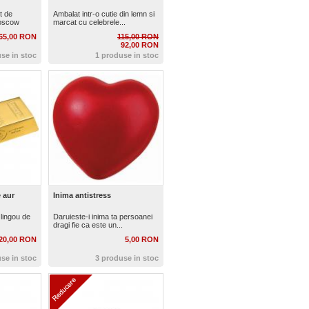
t de
Ambalat intr-o cutie din lemn si
Moscow
marcat cu celebrele...
65,00 RON
115,00 RON
92,00 RON
se in stoc
1 produse in stoc
 aur
Inima antistress
 lingou de
Daruieste-i inima ta persoanei
dragi fie ca este un...
20,00 RON
5,00 RON
se in stoc
3 produse in stoc