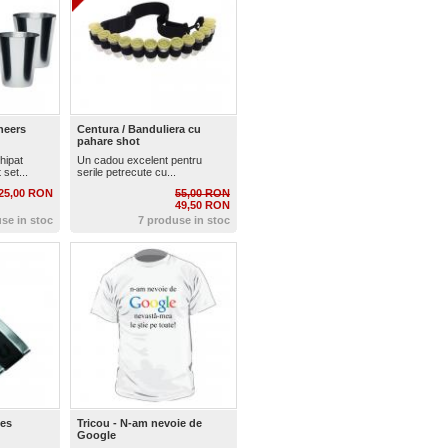
heers
Centura / Banduliera cu
pahare shot
hipat
Un cadou excelent pentru
set...
serile petrecute cu...
25,00 RON
55,00 RON
49,50 RON
se in stoc
7 produse in stoc
les
Tricou - N-am nevoie de
Google