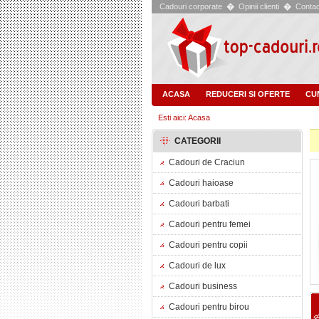
Cadouri corporate
�
Opinii clienti
�
Contac
ACASA
REDUCERI SI OFERTE
CU
Esti aici: Acasa
CATEGORII
Cadouri de Craciun
Cadouri haioase
Cadouri barbati
Cadouri pentru femei
Cadouri pentru copii
Cadouri de lux
Cadouri business
Cadouri pentru birou