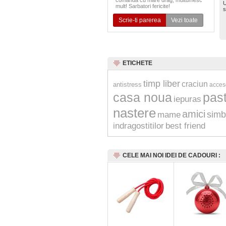
comanda cu mare drag, multumesc
U
mult! Sarbatori fericite!
s
Scrie-ti parerea
Vezi toate
ETICHETE
timp liber
craciun
antistress
acceso
casa noua
pas
iepuras
nastere
amici
simb
mame
indragostitilor
best friend
CELE MAI NOI IDEI DE CADOURI :