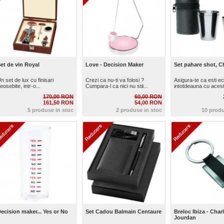
et de vin Royal
Love - Decision Maker
Set pahare shot, C
n set de lux cu finisari
Crezi ca nu-ti va folosi ?
Asigura-te ca esti ec
eosebite, intr-o...
Cumpara-l ca nici nu stii...
intotdeauna cu acest 
170,00 RON
60,00 RON
161,50 RON
54,00 RON
5 produse in stoc
2 produse in stoc
10 produ
ecision maker... Yes or No
Set Cadou Balmain Centaure
Breloc Ibiza - Char
Jourdan