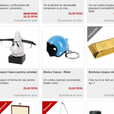
aioasa, confectinata din
Te-ai plictisit de declaratiile
Un set cadou inspira
auciuc consistent,...
siropoase si ai vrea...
popularul cocktail 
Mule
29,00 RON
25,00 RON
26,10 RON
4 produse in stoc
15 produse in stoc
1 produ
uport haios pentru ochelari
Breloc Casca - Rider
Bricheta Lingou de
uport in forma de nas pentru
Un codou special recomandat
Cine nu si-ar dori un
chelari...
fanilor moto...
aur ?
25,00 RON
10,00 RON
6 produse in stoc
8 produse in stoc
0 produ