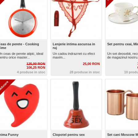
eas de perete - Cooking
Lenjerie intima ascunsa in
Set pentru ceai, M
Time
ruj
n ceas de perete atipic, ideal
Un cadou indraznet cu efect
Un set deosebit, re
entru orice master...
maxim...
de magazinul nostru.
125,00 RON
25,00 RON
106,25 RON
4 produse in stoc
28 produse in stoc
10 produ
nima Funny
Clopotel pentru sex
Set cani Moscow M