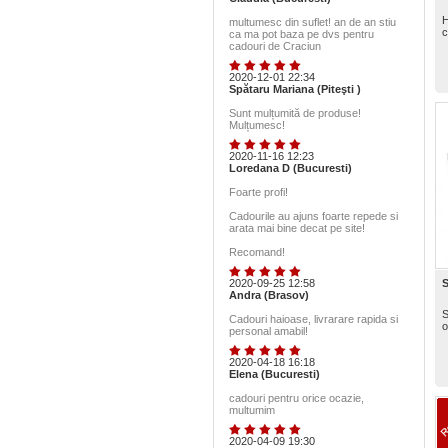
H
multumesc din suflet! an de an stiu
c
ca ma pot baza pe dvs pentru
cadouri de Craciun
2020-12-01 22:34
Spătaru Mariana (Piteşti )
Sunt mulțumită de produse!
Mulțumesc!
2020-11-16 12:23
Loredana D (Bucuresti)
Foarte profi!
Cadourile au ajuns foarte repede si
arata mai bine decat pe site!
Recomand!
2020-09-25 12:58
S
Andra (Brasov)
S
Cadouri haioase, livrarare rapida si
o
personal amabil!
2020-04-18 16:18
Elena (Bucuresti)
cadouri pentru orice ocazie,
multumim
2020-04-09 19:30