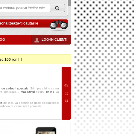
onalizeaza-ti cautarile
LOG
LOG-IN CLIENTI
 100 ron !!!
i de cadouri
speciale
. Stim prea bine ca nu
ora conteaza...
magazinul
nostru
online
va
ta
de idei, va permite sa gasiti cadoul ideal
tudinea ta celui care-l primeste.