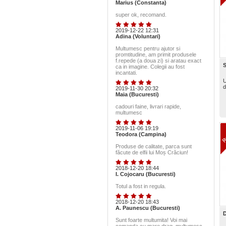
Marius (Constanta)
super ok, recomand.
2019-12-22 12:31
Adina (Voluntari)
Multumesc pentru ajutor si
promtitudine, am primit produsele
f.repede (a doua zi) si aratau exact
S
ca in imagine. Colegii au fost
incantati.
U
d
2019-11-30 20:32
Maia (Bucuresti)
cadouri faine, livrari rapide,
multumesc
2019-11-06 19:19
Teodora (Campina)
Produse de calitate, parca sunt
făcute de elfii lui Moș Crăciun!
2018-12-20 18:44
I. Cojocaru (Bucuresti)
Totul a fost in regula.
2018-12-20 18:43
A. Paunescu (Bucuresti)
D
Sunt foarte multumita! Voi mai