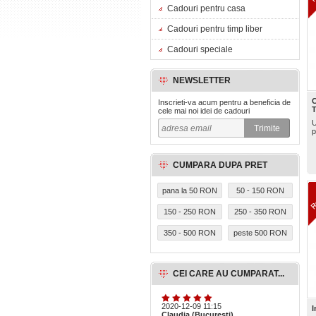
Cadouri pentru casa
Cadouri pentru timp liber
Cadouri speciale
NEWSLETTER
C
Inscrieti-va acum pentru a beneficia de
cele mai noi idei de cadouri
U
p
CUMPARA DUPA PRET
pana la 50 RON
50 - 150 RON
150 - 250 RON
250 - 350 RON
350 - 500 RON
peste 500 RON
CEI CARE AU CUMPARAT...
2020-12-09 11:15
I
Claudia (Bucuresti)