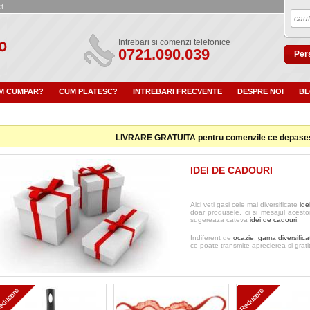
t
Intrebari si comenzi telefonice
0721.090.039
Pers
M CUMPAR?
CUM PLATESC?
INTREBARI FRECVENTE
DESPRE NOI
B
LIVRARE GRATUITA pentru comenzile ce depasesc
IDEI DE CADOURI
Aici veti gasi cele mai diversificate
ide
doar produsele, ci si mesajul acest
sugereaza cateva
idei de cadouri
.
Indiferent de
ocazie
,
gama diversifica
ce poate transmite aprecierea si grati