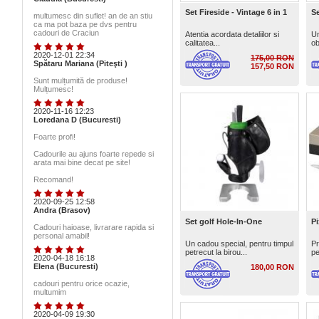
Set Fireside - Vintage 6 in 1
Se
multumesc din suflet! an de an stiu
ca ma pot baza pe dvs pentru
cadouri de Craciun
Atentia acordata detaliilor si
Un
calitatea...
ob
2020-12-01 22:34
175,00 RON
Spătaru Mariana (Piteşti )
157,50 RON
Sunt mulțumită de produse!
Mulțumesc!
2020-11-16 12:23
Loredana D (Bucuresti)
Foarte profi!
Cadourile au ajuns foarte repede si
arata mai bine decat pe site!
Recomand!
2020-09-25 12:58
Andra (Brasov)
Set golf Hole-In-One
Pi
Cadouri haioase, livrarare rapida si
personal amabil!
Un cadou special, pentru timpul
Pr
petrecut la birou...
pe
2020-04-18 16:18
Elena (Bucuresti)
180,00 RON
cadouri pentru orice ocazie,
multumim
2020-04-09 19:30