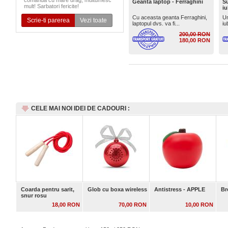
comanda cu mare drag, multumesc
Geanta laptop - Ferraghini
Su
mult! Sarbatori fericite!
iu
Cu aceasta geanta Ferraghini,
Un
Scrie-ti parerea
Vezi toate
laptopul dvs. va fi...
iu
200,00 RON
180,00 RON
CELE MAI NOI IDEI DE CADOURI :
Coarda pentru sarit,
Glob cu boxa wireless
Antistress - APPLE
Br
snur rosu
18,00 RON
70,00 RON
10,00 RON