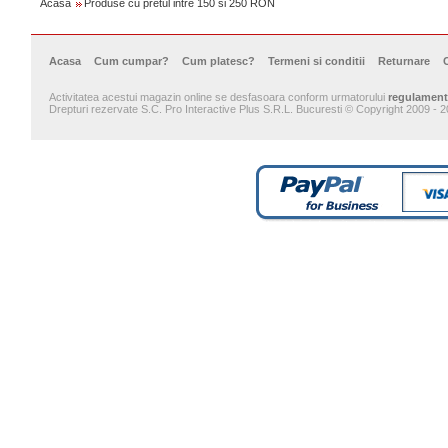
Acasa
Produse cu pretul intre 150 si 250 RON
Acasa
Cum cumpar?
Cum platesc?
Termeni si conditii
Returnare
Activitatea acestui magazin online se desfasoara conform urmatorului
regulament
Drepturi rezervate S.C. Pro Interactive Plus S.R.L. Bucuresti © Copyright 2009 - 