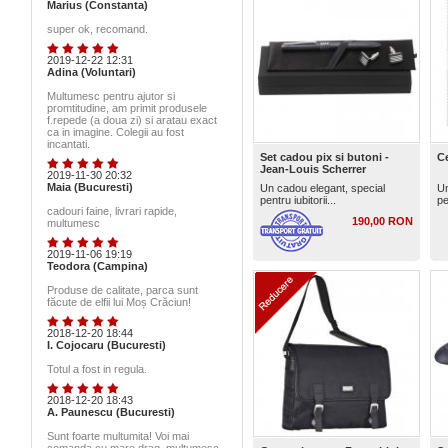
Marius (Constanta)
super ok, recomand.
2019-12-22 12:31
Adina (Voluntari)
Multumesc pentru ajutor si
promtitudine, am primit produsele
f.repede (a doua zi) si aratau exact
ca in imagine. Colegii au fost
incantati.
Set cadou pix si butoni -
C
Jean-Louis Scherrer
2019-11-30 20:32
Maia (Bucuresti)
Un cadou elegant, special
Un
pentru iubitorii...
pe
cadouri faine, livrari rapide,
190,00 RON
multumesc
2019-11-06 19:19
Teodora (Campina)
Produse de calitate, parca sunt
făcute de elfii lui Moș Crăciun!
2018-12-20 18:44
I. Cojocaru (Bucuresti)
Totul a fost in regula.
2018-12-20 18:43
A. Paunescu (Bucuresti)
Sunt foarte multumita! Voi mai