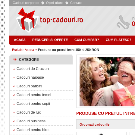
Cadouri corporate
�
Opinii clienti
�
Contact
In
0
ACASA
REDUCERI SI OFERTE
CUM CUMPAR?
CUM PLATESC?
Esti aici: Acasa
Produse cu pretul intre 150 si 250 RON
CATEGORII
Cadouri de Craciun
Cadouri haioase
Cadouri barbati
Cadouri pentru femei
Cadouri pentru copii
Cadouri de lux
PRODUSE CU PRETUL INTRE 
Cadouri business
Ordonati cadourile:
Cadouri pentru birou