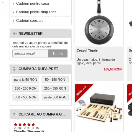
Cadouri pentru casa
Cadouri pentru timp liber
Cadouri speciale
NEWSLETTER
Inscrieti-va acum pentru a beneficia de
cele mai noi idei de cadouri
Ceasul Tigaie
Se
Un ceas haios, in forma de
O 
tigaie, ideal pentru...
do
CUMPARA DUPA PRET
165,00 RON
pana la 50 RON
50 - 150 RON
150 - 250 RON
250 - 350 RON
350 - 500 RON
peste 500 RON
CEI CARE AU CUMPARAT...
2020-12-09 11:15
Claudia (Bucuresti)