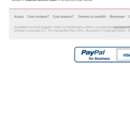
Acasa
Cum cumpar?
Cum platesc?
Termeni si conditii
Returnare
Activitatea acestui magazin online se desfasoara conform urmatorului
regulament
Drepturi rezervate S.C. Pro Interactive Plus S.R.L. Bucuresti © Copyright 2009 - 