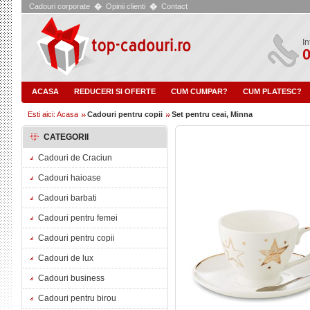
Cadouri corporate
�
Opinii clienti
�
Contact
In
0
ACASA
REDUCERI SI OFERTE
CUM CUMPAR?
CUM PLATESC?
Esti aici: Acasa
Cadouri pentru copii
Set pentru ceai, Minna
CATEGORII
Cadouri de Craciun
Cadouri haioase
Cadouri barbati
Cadouri pentru femei
Cadouri pentru copii
Cadouri de lux
Cadouri business
Cadouri pentru birou