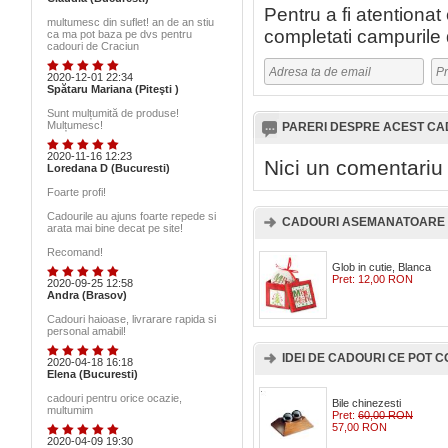
Pentru a fi atentiona
multumesc din suflet! an de an stiu
completati campurile 
ca ma pot baza pe dvs pentru
cadouri de Craciun
2020-12-01 22:34
Spătaru Mariana (Piteşti )
Sunt mulțumită de produse!
Mulțumesc!
PARERI DESPRE ACEST C
2020-11-16 12:23
Nici un comentariu
Loredana D (Bucuresti)
Foarte profi!
Cadourile au ajuns foarte repede si
CADOURI ASEMANATOARE 
arata mai bine decat pe site!
Recomand!
Glob in cutie, Blanca
Pret:
12,00 RON
2020-09-25 12:58
Andra (Brasov)
Cadouri haioase, livrarare rapida si
personal amabil!
IDEI DE CADOURI CE POT
2020-04-18 16:18
Elena (Bucuresti)
cadouri pentru orice ocazie,
Bile chinezesti
multumim
Pret:
60,00 RON
57,00 RON
2020-04-09 19:30