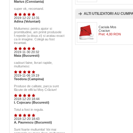
Marius (Constanta)
super ok, recomand.
ALTI UTILIZATORI AU CUMPAR
2019-12-22 12:31
Adina (Voluntari)
Caciula Mos
Multumesc pentru ajutor si
Craciun
promtitudine, am primit produsele
Pret:
4,00 RON
f.repede (a doua zi) si aratau exact
ca in imagine. Colegii au fost
incantati.
2019-11-30 20:32
Maia (Bucuresti)
cadouri faine, livrari rapide,
multumesc
2019-11-06 19:19
Teodora (Campina)
Produse de calitate, parca sunt
făcute de elfii lui Moș Crăciun!
2018-12-20 18:44
I. Cojocaru (Bucuresti)
Totul a fost in regula.
2018-12-20 18:43
A. Paunescu (Bucuresti)
Sunt foarte multumita! Voi mai