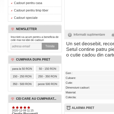
Cadouri pentru casa
Cadouri pentru timp liber
Cadouri speciale
NEWSLETTER
Informatii suplimentare
Inscrieti-va acum pentru a beneficia de
cele mai noi idei de cadouri
Un set deosebit, reco
Setul contine patru pie
o cutie cadou din cart
CUMPARA DUPA PRET
pana la 50 RON
50 - 150 RON
Gen :
150 - 250 RON
250 - 350 RON
Culoare:
Cutie:
350 - 500 RON
peste 500 RON
Dimensiuni cadouri:
Material:
Colectia:
CEI CARE AU CUMPARAT...
ALARMA PRET
2020-12-09 11:15
Claudia (Bucuresti)