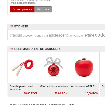
comanda cu mare drag, multumesc
mult! Sarbatori fericite!
Scrie-ti parerea
Vezi toate
ETICHETE
cado
adolescenti
ieftine
craciun
accesorii pentru bar
aniversare
CELE MAI NOI IDEI DE CADOURI :
Coarda pentru sarit,
Glob cu boxa wireless
Antistress - APPLE
Br
snur rosu
18,00 RON
70,00 RON
10,00 RON
Acasa
Cadouri pentru copii
Set pentru ceai, Minna