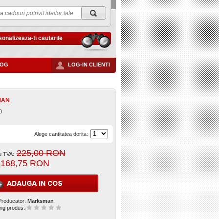
onalizeaza-ti cautarile
LOG
LOG-IN CLIENTI
MAN
0
Alege cantitatea dorita:
225,00 RON
u TVA:
168,75 RON
Producator:
Marksman
ing produs: