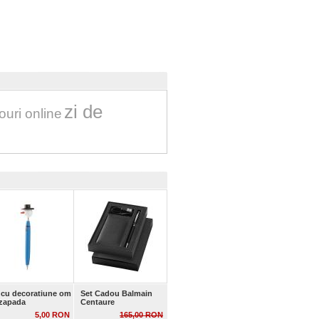
zi de
ouri online
 cu decoratiune om
Set Cadou Balmain
zapada
Centaure
5,00 RON
165,00 RON