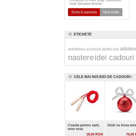
comanda cu mare drag, multumesc
mult! Sarbatori fericite!
Scrie-ti parerea
Vezi toate
ETICHETE
adoles
antistress
accesorii pentru bar
nastere
idei cadouri
CELE MAI NOI IDEI DE CADOURI :
Coarda pentru sarit,
Glob cu boxa wir
snur rosu
18,00 RON
70,00