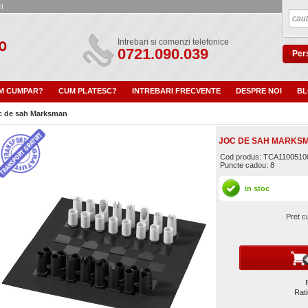
t
Intrebari si comenzi telefonice
0721.090.039
Pers
M CUMPAR?
CUM PLATESC?
INTREBARI FRECVENTE
DESPRE NOI
B
c de sah Marksman
JOC DE SAH MARKS
Cod produs: TCA1100510
Puncte cadou: 8
in stoc
Pret c
Rat