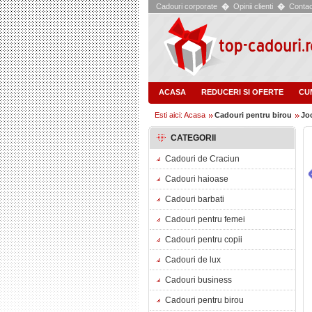
Cadouri corporate
�
Opinii clienti
�
Contac
ACASA
REDUCERI SI OFERTE
CU
Esti aici: Acasa
Cadouri pentru birou
Jo
CATEGORII
Cadouri de Craciun
Cadouri haioase
Cadouri barbati
Cadouri pentru femei
Cadouri pentru copii
Cadouri de lux
Cadouri business
Cadouri pentru birou