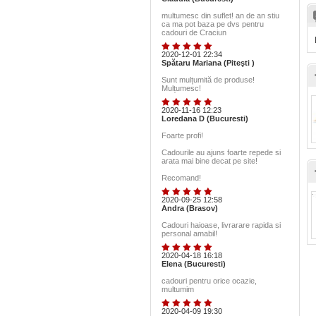
multumesc din suflet! an de an stiu
ca ma pot baza pe dvs pentru
cadouri de Craciun
2020-12-01 22:34
Spătaru Mariana (Piteşti )
Sunt mulțumită de produse!
Mulțumesc!
2020-11-16 12:23
Loredana D (Bucuresti)
Foarte profi!
Cadourile au ajuns foarte repede si
arata mai bine decat pe site!
Recomand!
2020-09-25 12:58
Andra (Brasov)
Cadouri haioase, livrarare rapida si
personal amabil!
2020-04-18 16:18
Elena (Bucuresti)
cadouri pentru orice ocazie,
multumim
2020-04-09 19:30