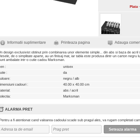
Plata
·
Informatii suplimentare
Printeaza pagina
Adauga comen
n design exclusivist obtinut prin combinarea unor elemente simple... din abs si baza de acril s
iesele, de o simplitate aparte, au un finisaj mat, iar tabla este produsa dintr-un carton negru lu
unt ambalate intr-o cutie cadou Marksman.
en :
unisex
utie :
da
uloare:
negru / alb
imensiuni cadouri :
40.00 x 40.00 cm
aterial:
abs / acril
olectia:
Marksman
ALARMA PRET
Pentru a fi atentionat cand valoarea cadoului scade sub pragul ales, va rugam completati cam