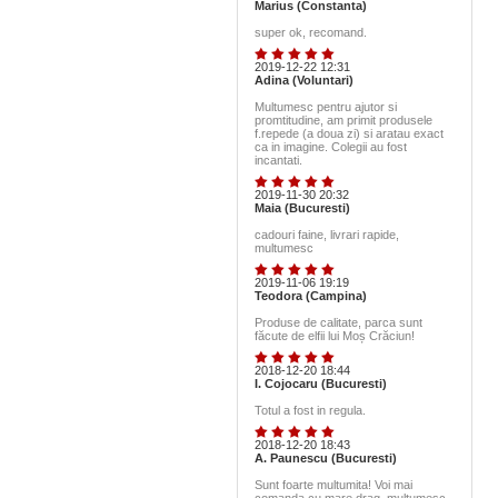
Marius (Constanta)
super ok, recomand.
2019-12-22 12:31
Adina (Voluntari)
Multumesc pentru ajutor si
promtitudine, am primit produsele
f.repede (a doua zi) si aratau exact
ca in imagine. Colegii au fost
incantati.
2019-11-30 20:32
Maia (Bucuresti)
cadouri faine, livrari rapide,
multumesc
2019-11-06 19:19
Teodora (Campina)
Produse de calitate, parca sunt
făcute de elfii lui Moș Crăciun!
2018-12-20 18:44
I. Cojocaru (Bucuresti)
Totul a fost in regula.
2018-12-20 18:43
A. Paunescu (Bucuresti)
Sunt foarte multumita! Voi mai