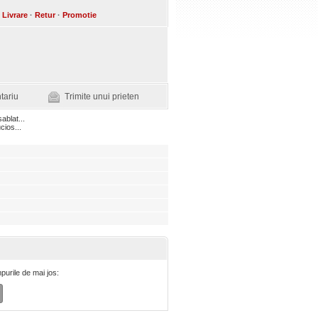
Livrare
·
Retur
·
Promotie
tariu
Trimite unui prieten
ablat...
cios...
purile de mai jos: