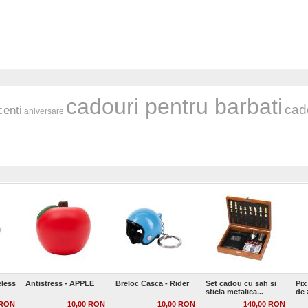
cadouri pentru barbati
cad
centi
aniversare
eless
Antistress - APPLE
Breloc Casca - Rider
Set cadou cu sah si
Pix
sticla metalica...
de 
 RON
10,00 RON
10,00 RON
140,00 RON