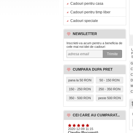
Cadouri pentru casa
Cadouri pentru timp liber
Cadouri speciale
NEWSLETTER
Inscrieti-va acum pentru a beneficia de
cele mai noi idei de cadouri
U
P
S
G
C
CUMPARA DUPA PRET
C
pana la 50 RON
50 - 150 RON
D
M
150 - 250 RON
250 - 350 RON
C
350 - 500 RON
peste 500 RON
CEI CARE AU CUMPARAT...
2020-12-09 11:15
Claudia (Bucuresti)