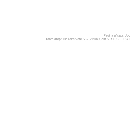
Pagina afisata: J
Toate drepturile rezervate S.C. Virtual Com S.R.L. CIF: RO