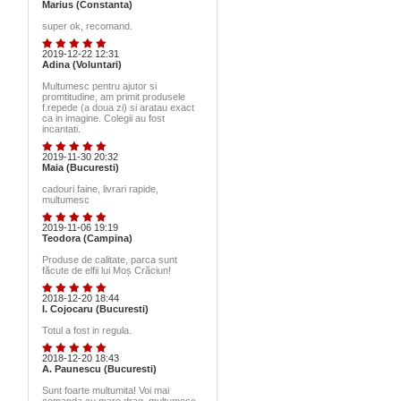
Marius (Constanta)
super ok, recomand.
2019-12-22 12:31
Adina (Voluntari)
Multumesc pentru ajutor si
promtitudine, am primit produsele
f.repede (a doua zi) si aratau exact
ca in imagine. Colegii au fost
incantati.
2019-11-30 20:32
Maia (Bucuresti)
cadouri faine, livrari rapide,
multumesc
2019-11-06 19:19
Teodora (Campina)
Produse de calitate, parca sunt
făcute de elfii lui Moș Crăciun!
2018-12-20 18:44
I. Cojocaru (Bucuresti)
Totul a fost in regula.
2018-12-20 18:43
A. Paunescu (Bucuresti)
Sunt foarte multumita! Voi mai