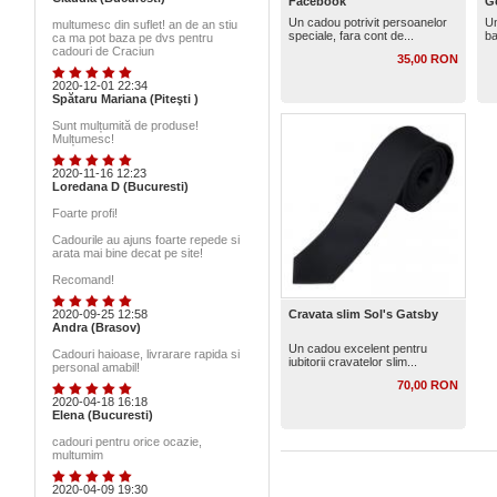
Facebook
G
Un cadou potrivit persoanelor
Un
multumesc din suflet! an de an stiu
speciale, fara cont de...
ba
ca ma pot baza pe dvs pentru
cadouri de Craciun
35,00 RON
2020-12-01 22:34
Spătaru Mariana (Piteşti )
Sunt mulțumită de produse!
Mulțumesc!
2020-11-16 12:23
Loredana D (Bucuresti)
Foarte profi!
Cadourile au ajuns foarte repede si
arata mai bine decat pe site!
Recomand!
2020-09-25 12:58
Cravata slim Sol's Gatsby
Andra (Brasov)
Un cadou excelent pentru
Cadouri haioase, livrarare rapida si
iubitorii cravatelor slim...
personal amabil!
70,00 RON
2020-04-18 16:18
Elena (Bucuresti)
cadouri pentru orice ocazie,
multumim
2020-04-09 19:30