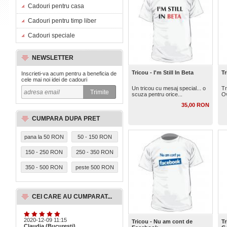
Cadouri pentru casa
Cadouri pentru timp liber
Cadouri speciale
NEWSLETTER
Tricou - I'm Still In Beta
T
Inscrieti-va acum pentru a beneficia de
cele mai noi idei de cadouri
Un tricou cu mesaj special... o
Tr
scuza pentru orice...
O
35,00 RON
CUMPARA DUPA PRET
pana la 50 RON
50 - 150 RON
150 - 250 RON
250 - 350 RON
350 - 500 RON
peste 500 RON
CEI CARE AU CUMPARAT...
2020-12-09 11:15
Tricou - Nu am cont de
Tr
Claudia (Bucuresti)