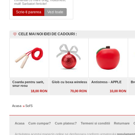
comanda cu mare drag, multumesc
mult! Sarbatori fericite!
Scrie-ti parerea
Vezi toate
CELE MAI NOI IDEI DE CADOURI :
Coarda pentru sarit,
Glob cu boxa wireless
Antistress - APPLE
Br
snur rosu
18,00 RON
70,00 RON
10,00 RON
Acasa
Sol'S
Acasa
Cum cumpar?
Cum platesc?
Termeni si conditii
Returnare
Activitatea acestui magazin online se desfasoara conform urmatorului
regulament