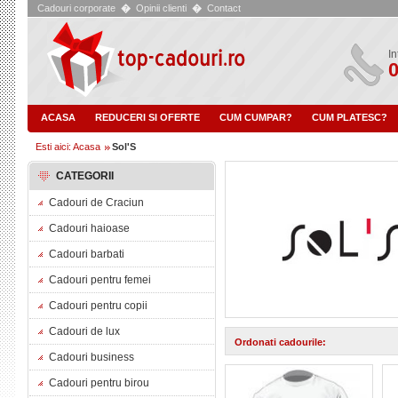
Cadouri corporate
�
Opinii clienti
�
Contact
In
0
ACASA
REDUCERI SI OFERTE
CUM CUMPAR?
CUM PLATESC?
Esti aici: Acasa
Sol'S
CATEGORII
Cadouri de Craciun
Cadouri haioase
Cadouri barbati
Cadouri pentru femei
Cadouri pentru copii
Cadouri de lux
Ordonati cadourile:
Cadouri business
Cadouri pentru birou