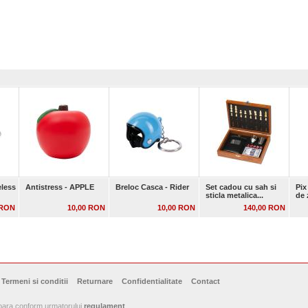
eless
Antistress - APPLE
Breloc Casca - Rider
Set cadou cu sah si
Pix
sticla metalica...
de 
 RON
10,00 RON
10,00 RON
140,00 RON
Termeni si conditii
Returnare
Confidentialitate
Contact
soara conform urmatorului
regulament