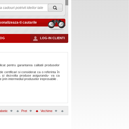
onalizeaza-ti cautarile
LOG
LOG-IN CLIENTI
cat pentru garantarea calitatii produselor
 certificari si considerat ca o referinta în
a și dezvolta produse asigurandu- va ca
prin intermediul produselor ireprosabile .
fabetic
Pret
Vechime