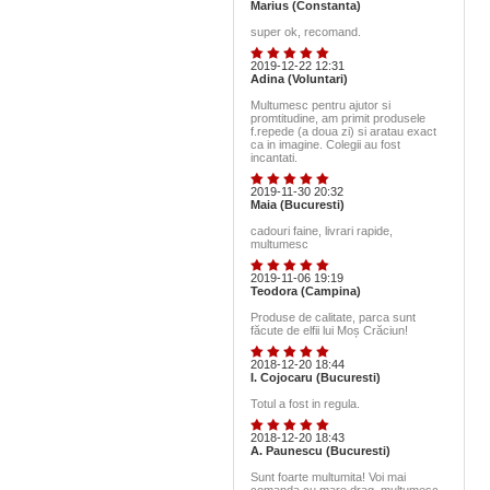
Marius (Constanta)
super ok, recomand.
2019-12-22 12:31
Adina (Voluntari)
Multumesc pentru ajutor si
promtitudine, am primit produsele
f.repede (a doua zi) si aratau exact
ca in imagine. Colegii au fost
incantati.
2019-11-30 20:32
Maia (Bucuresti)
cadouri faine, livrari rapide,
multumesc
2019-11-06 19:19
Teodora (Campina)
Produse de calitate, parca sunt
făcute de elfii lui Moș Crăciun!
2018-12-20 18:44
I. Cojocaru (Bucuresti)
Totul a fost in regula.
2018-12-20 18:43
A. Paunescu (Bucuresti)
Sunt foarte multumita! Voi mai