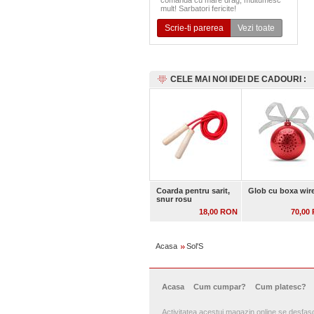
comanda cu mare drag, multumesc
mult! Sarbatori fericite!
Scrie-ti parerea
Vezi toate
CELE MAI NOI IDEI DE CADOURI :
Coarda pentru sarit,
Glob cu boxa wir
snur rosu
18,00 RON
70,00
Acasa
Sol'S
Acasa
Cum cumpar?
Cum platesc?
Activitatea acestui magazin online se desfa