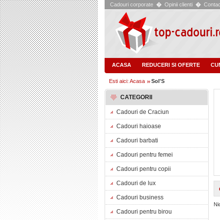
Cadouri corporate
�
Opinii clienti
�
Contac
ACASA
REDUCERI SI OFERTE
CU
Esti aici: Acasa
Sol'S
CATEGORII
Cadouri de Craciun
Cadouri haioase
Cadouri barbati
Cadouri pentru femei
Cadouri pentru copii
Cadouri de lux
Cadouri business
Ni
Cadouri pentru birou