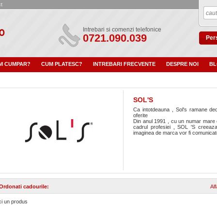
t
Intrebari si comenzi telefonice
0721.090.039
Pers
M CUMPAR?
CUM PLATESC?
INTREBARI FRECVENTE
DESPRE NOI
B
SOL'S
Ca intotdeauna , Sol's ramane dedi
oferite
Din anul 1991 , cu un numar mare de
cadrul profesiei , SOL 'S creeaz
imaginea de marca vor fi comunicate 
Ordonati cadourile:
Al
ci un produs