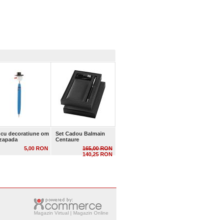
 cu decoratiune om
Set Cadou Balmain
zapada
Centaure
5,00 RON
165,00 RON
140,25 RON
Magazin Virtual | Magazin Online