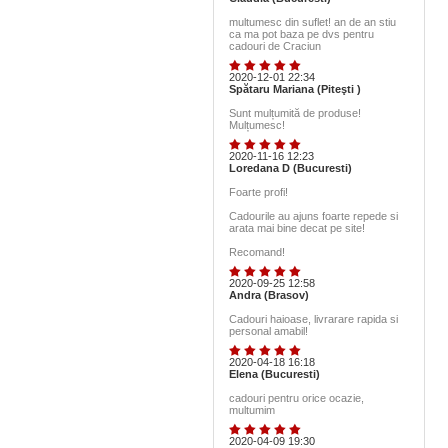
multumesc din suflet! an de an stiu
ca ma pot baza pe dvs pentru
cadouri de Craciun
2020-12-01 22:34
Spătaru Mariana (Piteşti )
Sunt mulțumită de produse!
Mulțumesc!
2020-11-16 12:23
Loredana D (Bucuresti)
Foarte profi!
Cadourile au ajuns foarte repede si
arata mai bine decat pe site!
Recomand!
2020-09-25 12:58
Andra (Brasov)
Cadouri haioase, livrarare rapida si
personal amabil!
2020-04-18 16:18
Elena (Bucuresti)
cadouri pentru orice ocazie,
multumim
2020-04-09 19:30