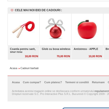
CELE MAI NOI IDEI DE CADOURI :
Coarda pentru sarit,
Glob cu boxa wireless
Antistress - APPLE
Br
snur rosu
18,00 RON
70,00 RON
10,00 RON
Acasa
Cadouri barbati
Acasa
Cum cumpar?
Cum platesc?
Termeni si conditii
Returnare
Activitatea acestui magazin online se desfasoara conform urmatorului
regulament
Drepturi rezervate S.C. Pro Interactive Plus S.R.L. Bucuresti © Copyright 2009 - 