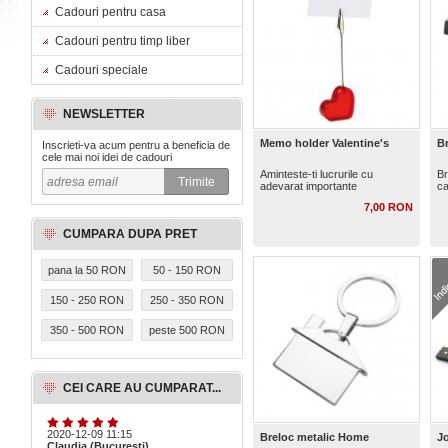
Cadouri pentru casa
Cadouri pentru timp liber
Cadouri speciale
NEWSLETTER
Memo holder Valentine's
Br
Inscrieti-va acum pentru a beneficia de
cele mai noi idei de cadouri
Aminteste-ti lucrurile cu
Br
adevarat importante
ca
7,00 RON
CUMPARA DUPA PRET
pana la 50 RON
50 - 150 RON
150 - 250 RON
250 - 350 RON
350 - 500 RON
peste 500 RON
CEI CARE AU CUMPARAT...
2020-12-09 11:15
Breloc metalic Home
J
Claudia (Bucuresti)