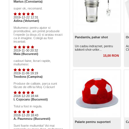
Marius (Constanta)
super ok, recomand.
2019-12-22 12:31
Adina (Voluntari)
Multumesc pentru ajutor si
promtitudine, am primit produsele
f.repede (a doua zi) si aratau exact
Pandantiv, pahar shot
Or
ca in imagine. Colegii au fost
incantati.
Un cadou indraznet, pentru
Ac
iubitorii shot-urilor...
Cl
2019-11-30 20:32
Maia (Bucuresti)
15,00 RON
cadouri faine, livrari rapide,
multumesc
2019-11-06 19:19
Teodora (Campina)
Produse de calitate, parca sunt
făcute de elfii lui Moș Crăciun!
2018-12-20 18:44
I. Cojocaru (Bucuresti)
Totul a fost in regula.
2018-12-20 18:43
A. Paunescu (Bucuresti)
Palarie pentru suporteri
C
Sunt foarte multumita! Voi mai