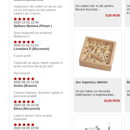
Un cadou mic si util, pentru
Jo
multumesc din suflet! an de an stiu
fiecare buzunar...
sh
ca ma pot baza pe dvs pentru
in.
cadouri de Craciun
9,00 RON
2020-12-01 22:34
Spătaru Mariana (Piteşti )
Sunt mulțumită de produse!
Mulțumesc!
2020-11-16 12:23
Loredana D (Bucuresti)
Foarte profi!
Cadourile au ajuns foarte repede si
arata mai bine decat pe site!
Recomand!
2020-09-25 12:58
Joc ingenios, labirint
Br
Andra (Brasov)
Un joc haios ce necesita
Un
Cadouri haioase, livrarare rapida si
indemanare si ingeniozitate...
fa
personal amabil!
10,00 RON
2020-04-18 16:18
Elena (Bucuresti)
cadouri pentru orice ocazie,
multumim
2020-04-09 19:30