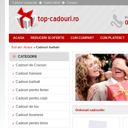
Cadouri corporate
�
Opinii clienti
�
Contact
In
0
ACASA
REDUCERI SI OFERTE
CUM CUMPAR?
CUM PLATESC?
Esti aici: Acasa
Cadouri barbati
CATEGORII
Cadouri de Craciun
Cadouri haioase
Cadouri barbati
Cadouri pentru femei
Cadouri pentru copii
Cadouri de lux
Ordonati cadourile:
Cadouri business
Cadouri pentru birou