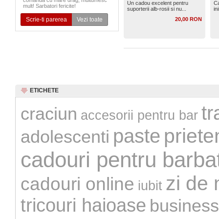
comanda cu mare drag, multumesc
Un cadou excelent pentru
Ca
mult! Sarbatori fericite!
suporterii alb-rosii si nu...
in
Scrie-ti parerea
Vezi toate
20,00 RON
ETICHETE
tr
craciun
accesorii pentru bar
priete
paste
adolescenti
cadouri pentru barbat
zi de 
cadouri online
iubit
tricouri haioase
business