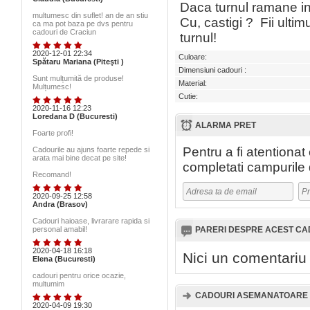
Daca turnul ramane in 
multumesc din suflet! an de an stiu
Cu, castigi ? Fii ulti
ca ma pot baza pe dvs pentru
cadouri de Craciun
turnul!
2020-12-01 22:34
Culoare:
Spătaru Mariana (Piteşti )
Dimensiuni cadouri :
Sunt mulțumită de produse!
Material:
Mulțumesc!
Cutie:
2020-11-16 12:23
Loredana D (Bucuresti)
ALARMA PRET
Foarte profi!
Pentru a fi atentiona
Cadourile au ajuns foarte repede si
arata mai bine decat pe site!
completati campurile 
Recomand!
2020-09-25 12:58
Andra (Brasov)
Cadouri haioase, livrarare rapida si
personal amabil!
PARERI DESPRE ACEST C
2020-04-18 16:18
Nici un comentariu
Elena (Bucuresti)
cadouri pentru orice ocazie,
multumim
CADOURI ASEMANATOARE 
2020-04-09 19:30