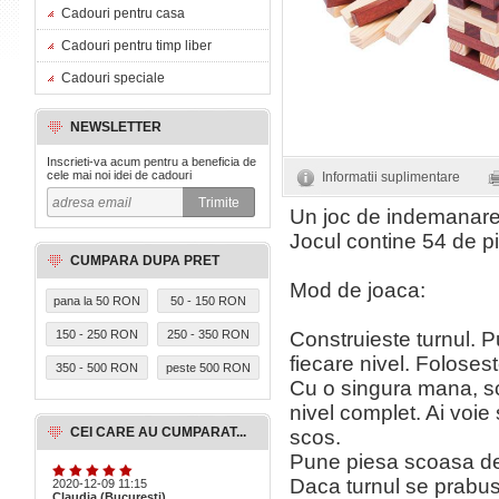
Cadouri pentru casa
Cadouri pentru timp liber
Cadouri speciale
NEWSLETTER
Inscrieti-va acum pentru a beneficia de
cele mai noi idei de cadouri
Informatii suplimentare
Un joc de indemanare, 
Jocul contine 54 de pi
CUMPARA DUPA PRET
Mod de joaca:
pana la 50 RON
50 - 150 RON
150 - 250 RON
250 - 350 RON
Construieste turnul. Pu
fiecare nivel. Foloses
350 - 500 RON
peste 500 RON
Cu o singura mana, sco
nivel complet. Ai voie
CEI CARE AU CUMPARAT...
scos.
Pune piesa scoasa de
Daca turnul se prabuse
2020-12-09 11:15
Claudia (Bucuresti)