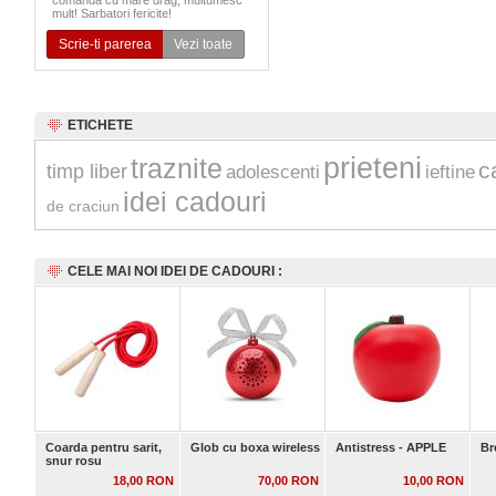
comanda cu mare drag, multumesc
mult! Sarbatori fericite!
Scrie-ti parerea
Vezi toate
ETICHETE
prieteni
traznite
c
timp liber
adolescenti
ieftine
idei cadouri
de craciun
CELE MAI NOI IDEI DE CADOURI :
Coarda pentru sarit,
Glob cu boxa wireless
Antistress - APPLE
Br
snur rosu
18,00 RON
70,00 RON
10,00 RON