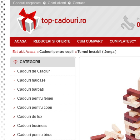
Cadouri corporate
�
Opinii clienti
�
Contact
In
0
ACASA
REDUCERI SI OFERTE
CUM CUMPAR?
CUM PLATESC?
Esti aici: Acasa
Cadouri pentru copii
Turnul instabil ( Jenga )
CATEGORII
Cadouri de Craciun
Cadouri haioase
Cadouri barbati
Cadouri pentru femei
Cadouri pentru copii
Cadouri de lux
Cadouri business
Cadouri pentru birou