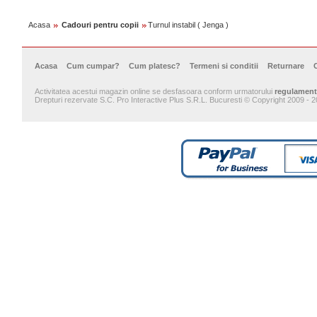
Acasa
Cadouri pentru copii
Turnul instabil ( Jenga )
Acasa
Cum cumpar?
Cum platesc?
Termeni si conditii
Returnare
Activitatea acestui magazin online se desfasoara conform urmatorului
regulament
Drepturi rezervate S.C. Pro Interactive Plus S.R.L. Bucuresti © Copyright 2009 - 