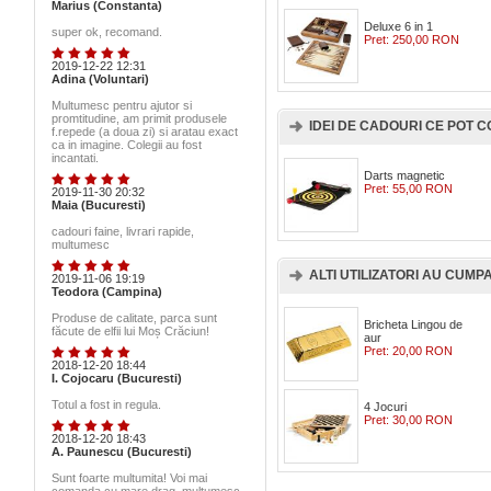
Marius (Constanta)
Deluxe 6 in 1
super ok, recomand.
Pret:
250,00 RON
2019-12-22 12:31
Adina (Voluntari)
Multumesc pentru ajutor si
promtitudine, am primit produsele
IDEI DE CADOURI CE POT
f.repede (a doua zi) si aratau exact
ca in imagine. Colegii au fost
incantati.
Darts magnetic
Pret:
55,00 RON
2019-11-30 20:32
Maia (Bucuresti)
cadouri faine, livrari rapide,
multumesc
ALTI UTILIZATORI AU CUMPAR
2019-11-06 19:19
Teodora (Campina)
Produse de calitate, parca sunt
Bricheta Lingou de
făcute de elfii lui Moș Crăciun!
aur
Pret:
20,00 RON
2018-12-20 18:44
I. Cojocaru (Bucuresti)
Totul a fost in regula.
4 Jocuri
Pret:
30,00 RON
2018-12-20 18:43
A. Paunescu (Bucuresti)
Sunt foarte multumita! Voi mai