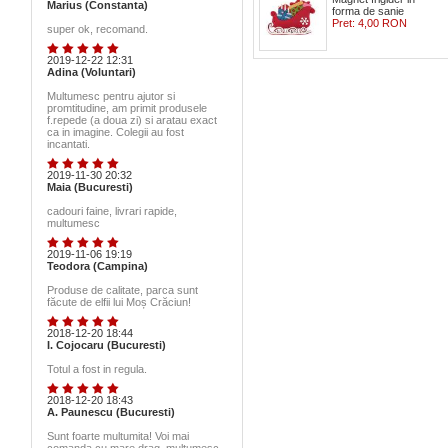
Marius (Constanta)
forma de sanie
Pret:
4,00 RON
super ok, recomand.
2019-12-22 12:31
Adina (Voluntari)
Multumesc pentru ajutor si
promtitudine, am primit produsele
f.repede (a doua zi) si aratau exact
ca in imagine. Colegii au fost
incantati.
2019-11-30 20:32
Maia (Bucuresti)
cadouri faine, livrari rapide,
multumesc
2019-11-06 19:19
Teodora (Campina)
Produse de calitate, parca sunt
făcute de elfii lui Moș Crăciun!
2018-12-20 18:44
I. Cojocaru (Bucuresti)
Totul a fost in regula.
2018-12-20 18:43
A. Paunescu (Bucuresti)
Sunt foarte multumita! Voi mai