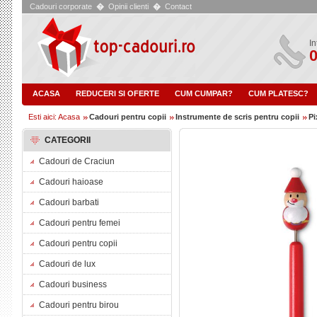
Cadouri corporate
�
Opinii clienti
�
Contact
In
0
ACASA
REDUCERI SI OFERTE
CUM CUMPAR?
CUM PLATESC?
Esti aici: Acasa
Cadouri pentru copii
Instrumente de scris pentru copii
Pi
CATEGORII
Cadouri de Craciun
Cadouri haioase
Cadouri barbati
Cadouri pentru femei
Cadouri pentru copii
Cadouri de lux
Cadouri business
Cadouri pentru birou