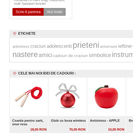
comanda cu mare drag, multumesc
mult! Sarbatori fericite!
Scrie-ti parerea
Vezi toate
ETICHETE
prieteni
adolescenti
ieftine
craciun
antistress
aniversare
nastere
instru
amici
simbolice
cadouri de craciun
CELE MAI NOI IDEI DE CADOURI :
Coarda pentru sarit,
Glob cu boxa wireless
Antistress - APPLE
Br
snur rosu
18,00 RON
70,00 RON
10,00 RON