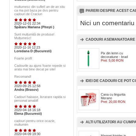
multumesc din suflet! an de an stiu
ca ma pot baza pe dvs pentru
PARERI DESPRE ACEST C
cadouri de Craciun
Nici un comentariu
2020-12-01 22:34
Spătaru Mariana (Piteşti )
Sunt mulțumită de produse!
Mulțumesc!
CADOURI ASEMANATOARE 
2020-11-16 12:23
Loredana D (Bucuresti)
Pix din lemn cu
decoratiune - brad
Foarte profi!
Pret:
5,00 RON
Cadourile au ajuns foarte repede si
arata mai bine decat pe site!
Recomand!
IDEI DE CADOURI CE POT
2020-09-25 12:58
Andra (Brasov)
Cana cu lingurita
Cadouri haioase, livrarare rapida si
Merano
personal amabil!
Pret:
20,00 RON
2020-04-18 16:18
Elena (Bucuresti)
cadouri pentru orice ocazie,
ALTI UTILIZATORI AU CUMPAR
multumim
2020-04-09 19:30
Magnet frigider in