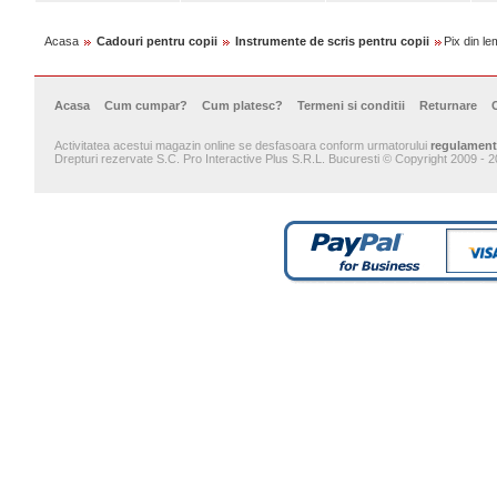
Acasa
Cadouri pentru copii
Instrumente de scris pentru copii
Pix din l
Acasa
Cum cumpar?
Cum platesc?
Termeni si conditii
Returnare
Activitatea acestui magazin online se desfasoara conform urmatorului
regulament
Drepturi rezervate S.C. Pro Interactive Plus S.R.L. Bucuresti © Copyright 2009 - 