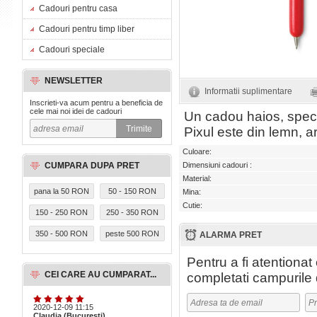
Cadouri pentru casa
Cadouri pentru timp liber
Cadouri speciale
NEWSLETTER
Informatii suplimentare
Inscrieti-va acum pentru a beneficia de
cele mai noi idei de cadouri
Un cadou haios, specif
Pixul este din lemn, a
Culoare:
CUMPARA DUPA PRET
Dimensiuni cadouri :
Material:
pana la 50 RON
50 - 150 RON
Mina:
Cutie:
150 - 250 RON
250 - 350 RON
350 - 500 RON
peste 500 RON
ALARMA PRET
Pentru a fi atentiona
CEI CARE AU CUMPARAT...
completati campurile 
2020-12-09 11:15
Claudia (Bucuresti)