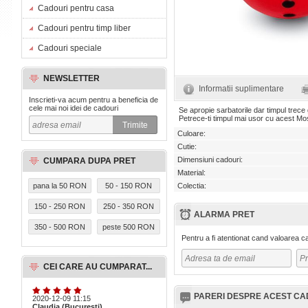
Cadouri pentru casa
Cadouri pentru timp liber
Cadouri speciale
NEWSLETTER
Informatii suplimentare
Inscrieti-va acum pentru a beneficia de
cele mai noi idei de cadouri
Se apropie sarbatorile dar timpul trece 
Petrece-ti timpul mai usor cu acest Mos
Culoare:
Cutie:
Dimensiuni cadouri:
CUMPARA DUPA PRET
Material:
pana la 50 RON
50 - 150 RON
Colectia:
150 - 250 RON
250 - 350 RON
ALARMA PRET
350 - 500 RON
peste 500 RON
Pentru a fi atentionat cand valoarea 
CEI CARE AU CUMPARAT...
PARERI DESPRE ACEST C
2020-12-09 11:15
Claudia (Bucuresti)