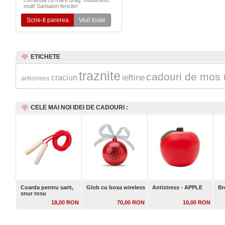
comanda cu mare drag, multumesc
mult! Sarbatori fericite!
Scrie-ti parerea
Vezi toate
ETICHETE
traznite
cadouri de mos 
ieftine
craciun
antistress
CELE MAI NOI IDEI DE CADOURI :
Coarda pentru sarit,
Glob cu boxa wireless
Antistress - APPLE
Br
snur rosu
18,00 RON
70,00 RON
10,00 RON