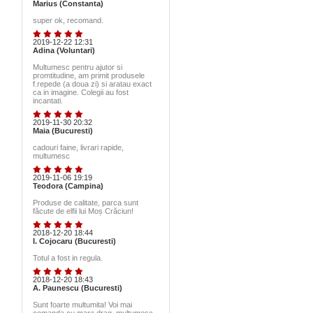
Marius (Constanta)
super ok, recomand.
2019-12-22 12:31
Adina (Voluntari)
Multumesc pentru ajutor si
promtitudine, am primit produsele
f.repede (a doua zi) si aratau exact
ca in imagine. Colegii au fost
incantati.
2019-11-30 20:32
Maia (Bucuresti)
cadouri faine, livrari rapide,
multumesc
2019-11-06 19:19
Teodora (Campina)
Produse de calitate, parca sunt
făcute de elfii lui Moș Crăciun!
2018-12-20 18:44
I. Cojocaru (Bucuresti)
Totul a fost in regula.
2018-12-20 18:43
A. Paunescu (Bucuresti)
Sunt foarte multumita! Voi mai