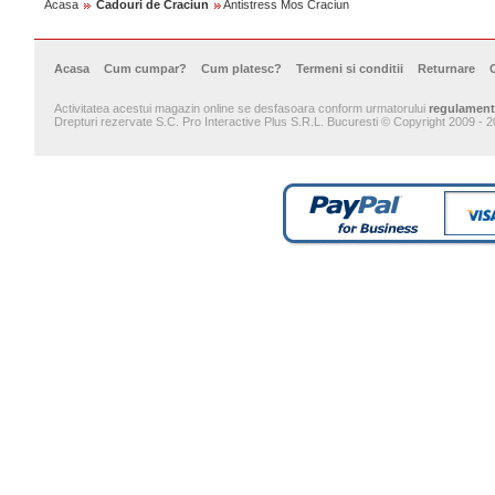
Acasa
Cadouri de Craciun
Antistress Mos Craciun
Acasa
Cum cumpar?
Cum platesc?
Termeni si conditii
Returnare
Activitatea acestui magazin online se desfasoara conform urmatorului
regulament
Drepturi rezervate S.C. Pro Interactive Plus S.R.L. Bucuresti © Copyright 2009 - 