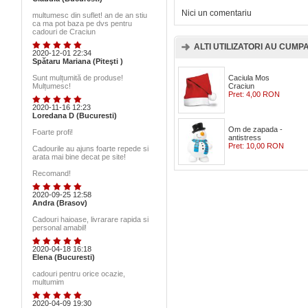
Nici un comentariu
multumesc din suflet! an de an stiu
ca ma pot baza pe dvs pentru
cadouri de Craciun
ALTI UTILIZATORI AU CUMPAR
2020-12-01 22:34
Spătaru Mariana (Piteşti )
Sunt mulțumită de produse!
Caciula Mos
Mulțumesc!
Craciun
Pret:
4,00 RON
2020-11-16 12:23
Loredana D (Bucuresti)
Om de zapada -
Foarte profi!
antistress
Pret:
10,00 RON
Cadourile au ajuns foarte repede si
arata mai bine decat pe site!
Recomand!
2020-09-25 12:58
Andra (Brasov)
Cadouri haioase, livrarare rapida si
personal amabil!
2020-04-18 16:18
Elena (Bucuresti)
cadouri pentru orice ocazie,
multumim
2020-04-09 19:30