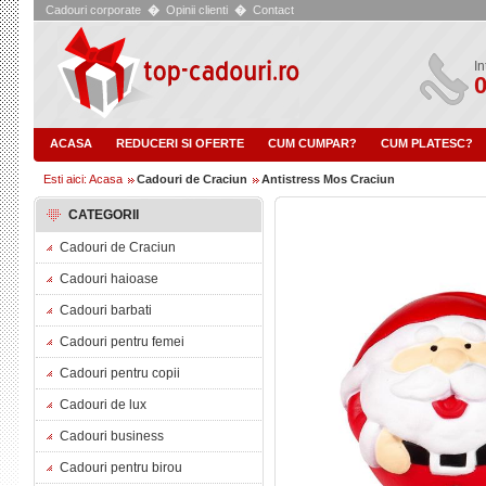
Cadouri corporate
�
Opinii clienti
�
Contact
In
0
ACASA
REDUCERI SI OFERTE
CUM CUMPAR?
CUM PLATESC?
Esti aici: Acasa
Cadouri de Craciun
Antistress Mos Craciun
CATEGORII
Cadouri de Craciun
Cadouri haioase
Cadouri barbati
Cadouri pentru femei
Cadouri pentru copii
Cadouri de lux
Cadouri business
Cadouri pentru birou