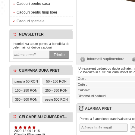
Cadouri pentru casa
Cadouri pentru timp liber
Cadouri speciale
NEWSLETTER
Inscrieti-va acum pentru a beneficia de
cele mai noi idei de cadouri
Informatii suplimentare
Un excelent gadget cu dubla utilitate... 
CUMPARA DUPA PRET
Se livreaza in cutie din lemn insotit de c
Gen :
pana la 50 RON
50 - 150 RON
Cutie :
Culoare:
150 - 250 RON
250 - 350 RON
Dimensiuni cadouri :
350 - 500 RON
peste 500 RON
ALARMA PRET
CEI CARE AU CUMPARAT...
Pentru a fi atentionat cand valoarea 
2020-12-09 11:15
Claudia (Bucuresti)