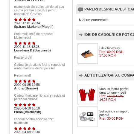
multumesc din suflet! an de an stiu
PARERI DESPRE ACEST C
ca ma pot baza pe dvs pentru
cadouri de Craciun
Nici un comentariu
2020-12-01 22:34
Spătaru Mariana (Piteşti )
Sunt mulțumită de produse!
IDEI DE CADOURI CE POT
Mulțumesc!
2020-11-16 12:23
Bile chinezesti
Loredana D (Bucuresti)
Pret:
60,00 RON
57,00 RON
Foarte profi!
Cadourile au ajuns foarte repede si
arata mai bine decat pe site!
ALTI UTILIZATORI AU CUMPAR
Recomand!
2020-09-25 12:58
Andra (Brasov)
Manusi tactile pentru
smartphone - rosii
Cadouri haioase, livrarare rapida si
Pret:
15,00 RON
personal amabil!
14,25 RON
2020-04-18 16:18
Set oglinda si suport
Elena (Bucuresti)
poseta
Pret:
30,00 RON
cadouri pentru orice ocazie,
multumim
2020-04-09 19:30