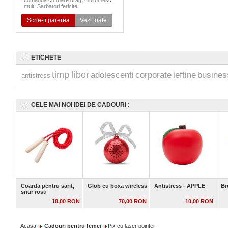
comanda cu mare drag, multumesc
mult! Sarbatori fericite!
Scrie-ti parerea
Vezi toate
ETICHETE
timp liber
adolescenti
corporate
ieftine
busines
antistress
CELE MAI NOI IDEI DE CADOURI :
Coarda pentru sarit,
Glob cu boxa wireless
Antistress - APPLE
Br
snur rosu
18,00 RON
70,00 RON
10,00 RON
Acasa
Cadouri pentru femei
Pix cu laser pointer