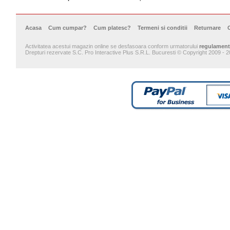
Acasa
Cum cumpar?
Cum platesc?
Termeni si conditii
Returnare
Activitatea acestui magazin online se desfasoara conform urmatorului
regulament
Drepturi rezervate S.C. Pro Interactive Plus S.R.L. Bucuresti © Copyright 2009 - 