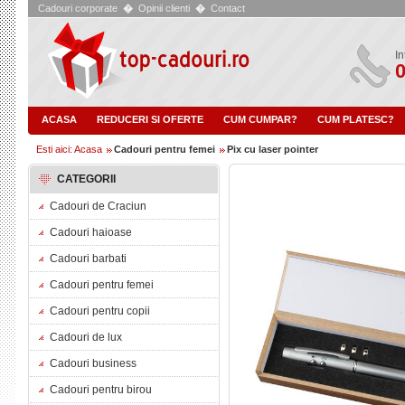
Cadouri corporate
�
Opinii clienti
�
Contact
In
0
ACASA
REDUCERI SI OFERTE
CUM CUMPAR?
CUM PLATESC?
Esti aici: Acasa
Cadouri pentru femei
Pix cu laser pointer
CATEGORII
Cadouri de Craciun
Cadouri haioase
Cadouri barbati
Cadouri pentru femei
Cadouri pentru copii
Cadouri de lux
Cadouri business
Cadouri pentru birou