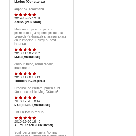
Marius (Constanta)
super ok, recomand.
2019-12-22 12:31
Adina (Voluntari)
Multumesc pentru ajutor si
promtitudine, am primit produsele
f.repede (a doua zi) si aratau exact
ca in imagine. Colegii au fost
incantati.
2019-11-30 20:32
Maia (Bucuresti)
cadouri faine, livrari rapide,
multumesc
2019-11-06 19:19
Teodora (Campina)
Produse de calitate, parca sunt
făcute de elfii lui Moș Crăciun!
2018-12-20 18:44
I. Cojocaru (Bucuresti)
Totul a fost in regula.
2018-12-20 18:43
A. Paunescu (Bucuresti)
Sunt foarte multumita! Voi mai