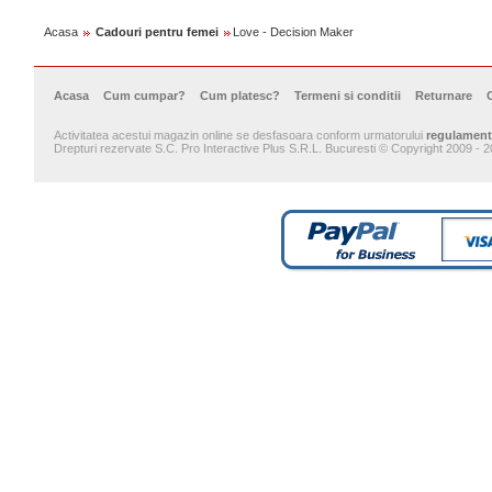
Acasa
Cadouri pentru femei
Love - Decision Maker
Acasa
Cum cumpar?
Cum platesc?
Termeni si conditii
Returnare
Activitatea acestui magazin online se desfasoara conform urmatorului
regulament
Drepturi rezervate S.C. Pro Interactive Plus S.R.L. Bucuresti © Copyright 2009 - 