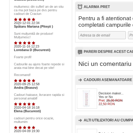
multumesc din suflet! an de an stiu
ALARMA PRET
ca ma pot baza pe dvs pentru
cadouri de Craciun
Pentru a fi atentiona
2020-12-01 22:34
completati campurile 
Spătaru Mariana (Piteşti )
Sunt mulțumită de produse!
Mulțumesc!
2020-11-16 12:23
Loredana D (Bucuresti)
PARERI DESPRE ACEST C
Foarte profi!
Nici un comentariu
Cadourile au ajuns foarte repede si
arata mai bine decat pe site!
Recomand!
CADOURI ASEMANATOARE 
2020-09-25 12:58
Andra (Brasov)
Decision maker...
Cadouri haioase, livrarare rapida si
Yes or No
personal amabil!
Pret:
25,00 RON
22,50 RON
2020-04-18 16:18
Elena (Bucuresti)
cadouri pentru orice ocazie,
ALTI UTILIZATORI AU CUMPAR
multumim
2020-04-09 19:30