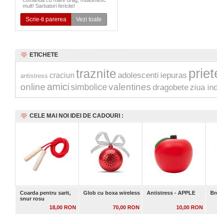
comanda cu mare drag, multumesc
mult! Sarbatori fericite!
Scrie-ti parerea
Vezi toate
ETICHETE
priet
traznite
adolescenti
iepuras
craciun
antistress
amici
online
valentines
simbolice
dragobete
ziua ind
CELE MAI NOI IDEI DE CADOURI :
Coarda pentru sarit,
Glob cu boxa wireless
Antistress - APPLE
Br
snur rosu
18,00 RON
70,00 RON
10,00 RON