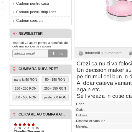
Cadouri pentru casa
Cadouri pentru timp liber
Cadouri speciale
NEWSLETTER
Inscrieti-va acum pentru a beneficia de
cele mai noi idei de cadouri
Informatii suplimentare
Crezi ca nu-ti va folosi
CUMPARA DUPA PRET
Un decision maker su
pe drumul cel bun in d
pana la 50 RON
50 - 150 RON
Ai doar cateva variante
again etc.
150 - 250 RON
250 - 350 RON
Se livreaza in cutie c
350 - 500 RON
peste 500 RON
Gen :
Cutie :
CEI CARE AU CUMPARAT...
Culoare:
Dimensiuni cadouri :
Material:
2020-12-09 11:15
Claudia (Bucuresti)