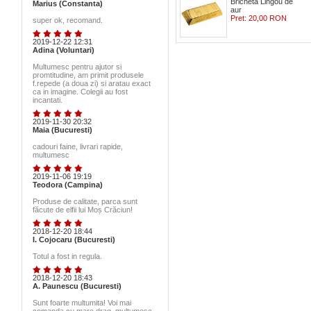
Bricheta Lingou de
Marius (Constanta)
aur
Pret:
20,00 RON
super ok, recomand.
2019-12-22 12:31
Adina (Voluntari)
Multumesc pentru ajutor si
promtitudine, am primit produsele
f.repede (a doua zi) si aratau exact
ca in imagine. Colegii au fost
incantati.
2019-11-30 20:32
Maia (Bucuresti)
cadouri faine, livrari rapide,
multumesc
2019-11-06 19:19
Teodora (Campina)
Produse de calitate, parca sunt
făcute de elfii lui Moș Crăciun!
2018-12-20 18:44
I. Cojocaru (Bucuresti)
Totul a fost in regula.
2018-12-20 18:43
A. Paunescu (Bucuresti)
Sunt foarte multumita! Voi mai