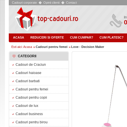
Cadouri corporate
�
Opinii clienti
�
Contact
In
0
ACASA
REDUCERI SI OFERTE
CUM CUMPAR?
CUM PLATESC?
Esti aici: Acasa
Cadouri pentru femei
Love - Decision Maker
CATEGORII
Cadouri de Craciun
Cadouri haioase
Cadouri barbati
Cadouri pentru femei
Cadouri pentru copii
Cadouri de lux
Cadouri business
Cadouri pentru birou