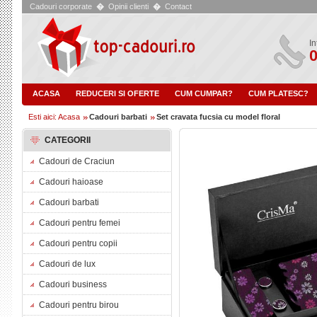
Cadouri corporate
�
Opinii clienti
�
Contact
In
0
ACASA
REDUCERI SI OFERTE
CUM CUMPAR?
CUM PLATESC?
Esti aici: Acasa
Cadouri barbati
Set cravata fucsia cu model floral
CATEGORII
Cadouri de Craciun
Cadouri haioase
Cadouri barbati
Cadouri pentru femei
Cadouri pentru copii
Cadouri de lux
Cadouri business
Cadouri pentru birou