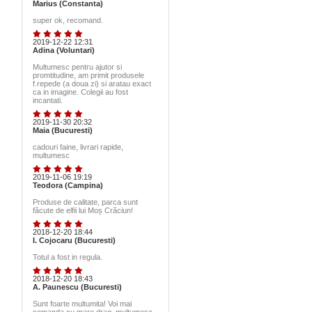
Marius (Constanta)
super ok, recomand.
2019-12-22 12:31
Adina (Voluntari)
Multumesc pentru ajutor si
promtitudine, am primit produsele
f.repede (a doua zi) si aratau exact
ca in imagine. Colegii au fost
incantati.
2019-11-30 20:32
Maia (Bucuresti)
cadouri faine, livrari rapide,
multumesc
2019-11-06 19:19
Teodora (Campina)
Produse de calitate, parca sunt
făcute de elfii lui Moș Crăciun!
2018-12-20 18:44
I. Cojocaru (Bucuresti)
Totul a fost in regula.
2018-12-20 18:43
A. Paunescu (Bucuresti)
Sunt foarte multumita! Voi mai