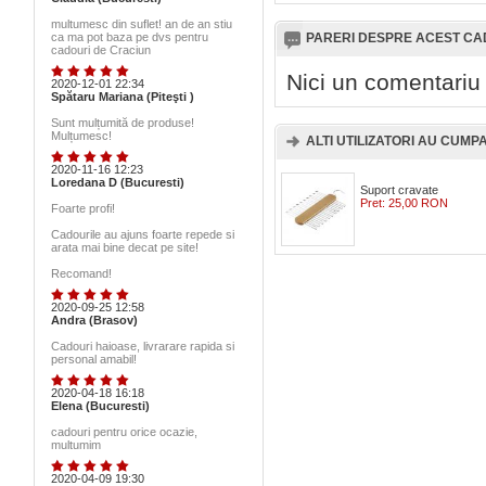
multumesc din suflet! an de an stiu
ca ma pot baza pe dvs pentru
PARERI DESPRE ACEST C
cadouri de Craciun
Nici un comentariu
2020-12-01 22:34
Spătaru Mariana (Piteşti )
Sunt mulțumită de produse!
Mulțumesc!
ALTI UTILIZATORI AU CUMPAR
2020-11-16 12:23
Loredana D (Bucuresti)
Suport cravate
Pret:
25,00 RON
Foarte profi!
Cadourile au ajuns foarte repede si
arata mai bine decat pe site!
Recomand!
2020-09-25 12:58
Andra (Brasov)
Cadouri haioase, livrarare rapida si
personal amabil!
2020-04-18 16:18
Elena (Bucuresti)
cadouri pentru orice ocazie,
multumim
2020-04-09 19:30