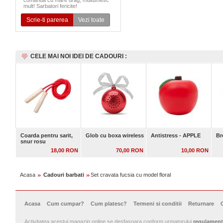
comanda cu mare drag, multumesc
mult! Sarbatori fericite!
Scrie-ti parerea
Vezi toate
CELE MAI NOI IDEI DE CADOURI :
Coarda pentru sarit,
Glob cu boxa wireless
Antistress - APPLE
Br
snur rosu
18,00 RON
70,00 RON
10,00 RON
Acasa
Cadouri barbati
Set cravata fucsia cu model floral
Acasa
Cum cumpar?
Cum platesc?
Termeni si conditii
Returnare
Activitatea acestui magazin online se desfasoara conform urmatorului
regulament