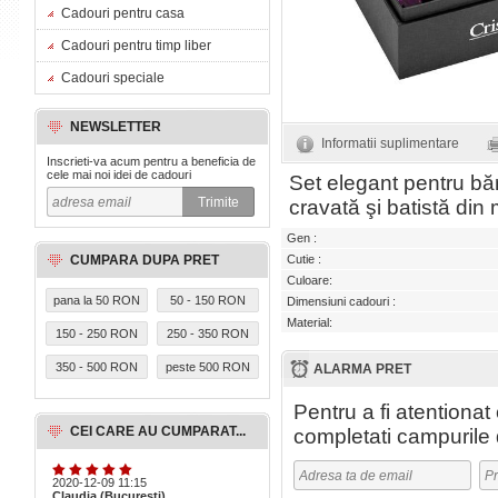
Cadouri pentru casa
Cadouri pentru timp liber
Cadouri speciale
NEWSLETTER
Informatii suplimentare
Inscrieti-va acum pentru a beneficia de
cele mai noi idei de cadouri
Set elegant pentru băr
cravată şi batistă din 
Gen :
CUMPARA DUPA PRET
Cutie :
Culoare:
pana la 50 RON
50 - 150 RON
Dimensiuni cadouri :
Material:
150 - 250 RON
250 - 350 RON
350 - 500 RON
peste 500 RON
ALARMA PRET
Pentru a fi atentiona
CEI CARE AU CUMPARAT...
completati campurile 
2020-12-09 11:15
Claudia (Bucuresti)