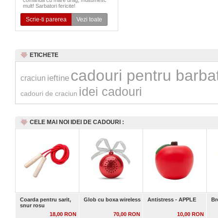
comanda cu mare drag, multumesc
mult! Sarbatori fericite!
Scrie-ti parerea
Vezi toate
ETICHETE
cadouri pentru barbat
ieftine
craciun
idei cadouri
cadouri de craciun
CELE MAI NOI IDEI DE CADOURI :
Coarda pentru sarit,
Glob cu boxa wireless
Antistress - APPLE
Br
snur rosu
18,00 RON
70,00 RON
10,00 RON