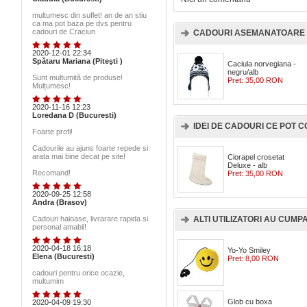
multumesc din suflet! an de an stiu
ca ma pot baza pe dvs pentru
cadouri de Craciun
CADOURI ASEMANATOARE 
2020-12-01 22:34
Spătaru Mariana (Piteşti )
Caciula norvegiana -
negru/alb
Sunt mulțumită de produse!
Pret:
35,00 RON
Mulțumesc!
2020-11-16 12:23
Loredana D (Bucuresti)
IDEI DE CADOURI CE POT
Foarte profi!
Cadourile au ajuns foarte repede si
arata mai bine decat pe site!
Ciorapel crosetat
Deluxe - alb
Recomand!
Pret:
35,00 RON
2020-09-25 12:58
Andra (Brasov)
Cadouri haioase, livrarare rapida si
ALTI UTILIZATORI AU CUMPAR
personal amabil!
2020-04-18 16:18
Yo-Yo Smiley
Elena (Bucuresti)
Pret:
8,00 RON
cadouri pentru orice ocazie,
multumim
Glob cu boxa
2020-04-09 19:30