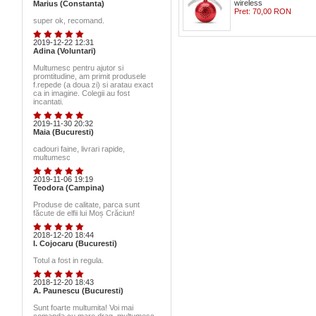
wireless
Marius (Constanta)
Pret:
70,00 RON
super ok, recomand.
2019-12-22 12:31
Adina (Voluntari)
Multumesc pentru ajutor si
promtitudine, am primit produsele
f.repede (a doua zi) si aratau exact
ca in imagine. Colegii au fost
incantati.
2019-11-30 20:32
Maia (Bucuresti)
cadouri faine, livrari rapide,
multumesc
2019-11-06 19:19
Teodora (Campina)
Produse de calitate, parca sunt
făcute de elfii lui Moș Crăciun!
2018-12-20 18:44
I. Cojocaru (Bucuresti)
Totul a fost in regula.
2018-12-20 18:43
A. Paunescu (Bucuresti)
Sunt foarte multumita! Voi mai