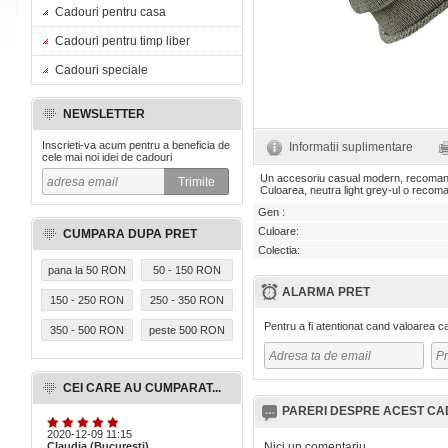
Cadouri pentru casa
Cadouri pentru timp liber
Cadouri speciale
NEWSLETTER
Inscrieti-va acum pentru a beneficia de
Informatii suplimentare
cele mai noi idei de cadouri
Un accesoriu casual modern, recomand
Culoarea, neutra light grey-ul o recoma
Gen :
Culoare:
CUMPARA DUPA PRET
Colectia:
pana la 50 RON
50 - 150 RON
ALARMA PRET
150 - 250 RON
250 - 350 RON
Pentru a fi atentionat cand valoarea 
350 - 500 RON
peste 500 RON
CEI CARE AU CUMPARAT...
PARERI DESPRE ACEST C
2020-12-09 11:15
Claudia (Bucuresti)
Nici un comentariu