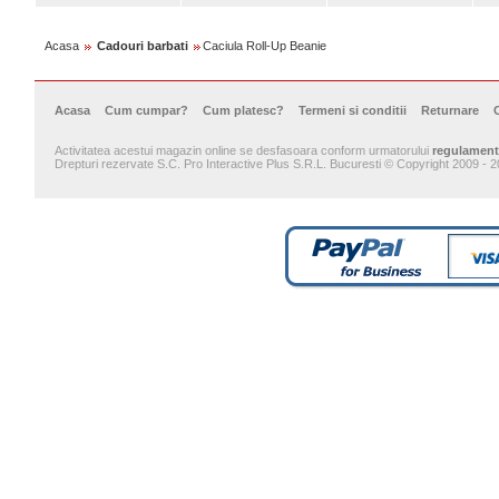
Acasa
Cadouri barbati
Caciula Roll-Up Beanie
Acasa
Cum cumpar?
Cum platesc?
Termeni si conditii
Returnare
Activitatea acestui magazin online se desfasoara conform urmatorului
regulament
Drepturi rezervate S.C. Pro Interactive Plus S.R.L. Bucuresti © Copyright 2009 - 