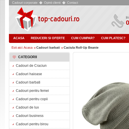
Cadouri corporate
�
Opinii clienti
�
Contact
In
0
ACASA
REDUCERI SI OFERTE
CUM CUMPAR?
CUM PLATESC?
Esti aici: Acasa
Cadouri barbati
Caciula Roll-Up Beanie
CATEGORII
Cadouri de Craciun
Cadouri haioase
Cadouri barbati
Cadouri pentru femei
Cadouri pentru copii
Cadouri de lux
Cadouri business
Cadouri pentru birou