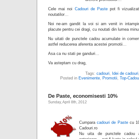
Cele mai noi
Cadouri de Paste
pot fi vizualiza
noutatilor…
Noi ne-am gandit la voi si am venit in intampi
placute pentru cei dragi, cu noutati din lumea min
Nu uitati de punctele cadou acumulate in comenzi
astfel reducerea aferenta acestei promotii…
Asa ca nu stati pe ganduri…
Va asteptam cu drag,
Tags:
cadouri
,
Idei de cadouri
Posted in
Evenimente
,
Promotii
,
Top-Cadour
De Paste, economisesti 10%
Sunday, April 8th, 2012
Cumpara
cadouri de Paste
cu 10
Cadouri.ro
Nu uita de punctele cadou a