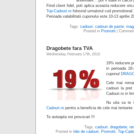
anterioare… pot fi luate in calcu
Fiind client fidel, poti aplica aceasta reducere ori
Top-Cadouri.ro
folosind urmatorul cod promotiona
Perioada valabilitatii cuponului este 10-13 aprilie 2
Tags:
cadouri
,
cadouri de paste
,
mag
Posted in
Promotii
|
Comment
Dragobete fara TVA
Wednesday, February 17th, 2010
19% reducere p
in perioada 18-
cuponul
DRAG
Cele mai roma
cadouri la pre
Cadouri.ro in li
Nu uita sa te i
Cadouri.ro
pentru a beneficia de cele mai tentante r
Te asteapta noi provocari !!!
Tags:
cadouri
,
dragobete
,
re
Posted in
Idei de cadouri
,
Promotii
,
Top-Cadou