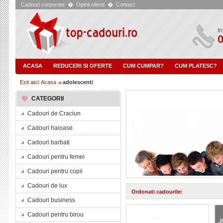
Cadouri corporate
�
Opinii clienti
�
Contact
In
0
ACASA
REDUCERI SI OFERTE
CUM CUMPAR?
CUM PLATESC?
Esti aici: Acasa
adolescenti
CATEGORII
Cadouri de Craciun
Cadouri haioase
Cadouri barbati
Cadouri pentru femei
Cadouri pentru copii
Cadouri de lux
Ordonati cadourile:
Cadouri business
Cadouri pentru birou