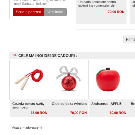
comanda cu mare drag, multumesc
Un cadou excelent pentru
Un
mult! Sarbatori fericite!
iubitorii instrumentelor de...
iu
Scrie-ti parerea
Vezi toate
70,00 RON
Prim
CELE MAI NOI IDEI DE CADOURI :
Coarda pentru sarit,
Glob cu boxa wireless
Antistress - APPLE
Br
snur rosu
18,00 RON
70,00 RON
10,00 RON
Acasa
adolescenti