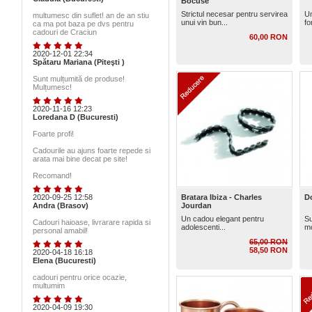
Bocuse
Strictul necesar pentru servirea
Un
multumesc din suflet! an de an stiu
unui vin bun...
fo
ca ma pot baza pe dvs pentru
cadouri de Craciun
60,00 RON
2020-12-01 22:34
Spătaru Mariana (Piteşti )
Sunt mulțumită de produse!
Mulțumesc!
2020-11-16 12:23
Loredana D (Bucuresti)
Foarte profi!
Cadourile au ajuns foarte repede si
arata mai bine decat pe site!
Recomand!
2020-09-25 12:58
Bratara Ibiza - Charles
D
Andra (Brasov)
Jourdan
Un cadou elegant pentru
Su
Cadouri haioase, livrarare rapida si
adolescenti...
mo
personal amabil!
65,00 RON
58,50 RON
2020-04-18 16:18
Elena (Bucuresti)
cadouri pentru orice ocazie,
multumim
2020-04-09 19:30