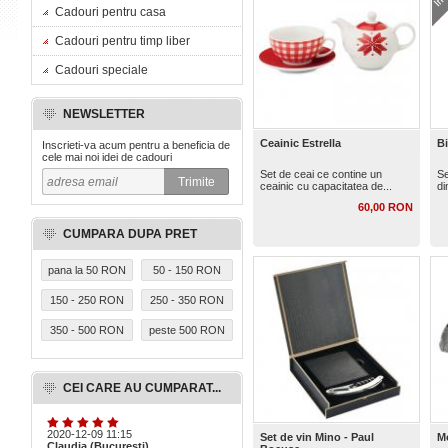
Cadouri pentru casa
Cadouri pentru timp liber
Cadouri speciale
NEWSLETTER
Ceainic Estrella
Bi
Inscrieti-va acum pentru a beneficia de
cele mai noi idei de cadouri
Set de ceai ce contine un
Se
ceainic cu capacitatea de...
di
60,00 RON
CUMPARA DUPA PRET
pana la 50 RON
50 - 150 RON
150 - 250 RON
250 - 350 RON
350 - 500 RON
peste 500 RON
CEI CARE AU CUMPARAT...
2020-12-09 11:15
Set de vin Mino - Paul
M
Claudia (Bucuresti)