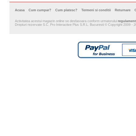
Acasa
Cum cumpar?
Cum platesc?
Termeni si conditii
Returnare
Activitatea acestui magazin online se desfasoara conform urmatorului
regulament
Drepturi rezervate S.C. Pro Interactive Plus S.R.L. Bucuresti © Copyright 2009 - 