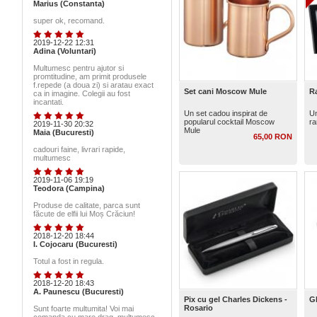
Marius (Constanta)
super ok, recomand.
2019-12-22 12:31
Adina (Voluntari)
Multumesc pentru ajutor si
promtitudine, am primit produsele
f.repede (a doua zi) si aratau exact
Set cani Moscow Mule
R
ca in imagine. Colegii au fost
incantati.
Un set cadou inspirat de
Un
popularul cocktail Moscow
ra
2019-11-30 20:32
Mule
Maia (Bucuresti)
65,00 RON
cadouri faine, livrari rapide,
multumesc
2019-11-06 19:19
Teodora (Campina)
Produse de calitate, parca sunt
făcute de elfii lui Moș Crăciun!
2018-12-20 18:44
I. Cojocaru (Bucuresti)
Totul a fost in regula.
2018-12-20 18:43
A. Paunescu (Bucuresti)
Pix cu gel Charles Dickens -
G
Rosario
Sunt foarte multumita! Voi mai