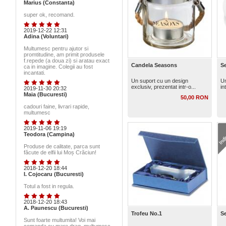
Marius (Constanta)
super ok, recomand.
2019-12-22 12:31
Adina (Voluntari)
Multumesc pentru ajutor si
promtitudine, am primit produsele
f.repede (a doua zi) si aratau exact
Candela Seasons
Se
ca in imagine. Colegii au fost
incantati.
Un suport cu un design
Un
exclusiv, prezentat intr-o...
in
2019-11-30 20:32
Maia (Bucuresti)
50,00 RON
cadouri faine, livrari rapide,
multumesc
2019-11-06 19:19
Teodora (Campina)
Produse de calitate, parca sunt
făcute de elfii lui Moș Crăciun!
2018-12-20 18:44
I. Cojocaru (Bucuresti)
Totul a fost in regula.
2018-12-20 18:43
A. Paunescu (Bucuresti)
Trofeu No.1
Se
Sunt foarte multumita! Voi mai