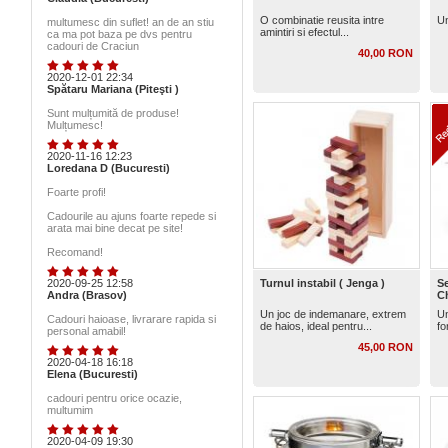
O combinatie reusita intre
Un
multumesc din suflet! an de an stiu
amintiri si efectul...
ca ma pot baza pe dvs pentru
cadouri de Craciun
40,00 RON
2020-12-01 22:34
Spătaru Mariana (Piteşti )
Sunt mulțumită de produse!
Mulțumesc!
2020-11-16 12:23
Loredana D (Bucuresti)
Foarte profi!
Cadourile au ajuns foarte repede si
arata mai bine decat pe site!
Recomand!
2020-09-25 12:58
Turnul instabil ( Jenga )
Se
Andra (Brasov)
C
Un joc de indemanare, extrem
Un
Cadouri haioase, livrarare rapida si
de haios, ideal pentru...
fo
personal amabil!
45,00 RON
2020-04-18 16:18
Elena (Bucuresti)
cadouri pentru orice ocazie,
multumim
2020-04-09 19:30