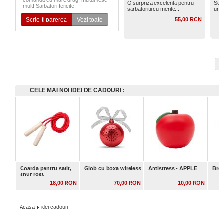
comanda cu mare drag, multumesc
O surpriza excelenta pentru
So
mult! Sarbatori fericite!
sarbatoritii cu merite...
un
Scrie-ti parerea
Vezi toate
55,00 RON
CELE MAI NOI IDEI DE CADOURI :
Coarda pentru sarit,
Glob cu boxa wireless
Antistress - APPLE
Br
snur rosu
18,00 RON
70,00 RON
10,00 RON
Acasa
idei cadouri