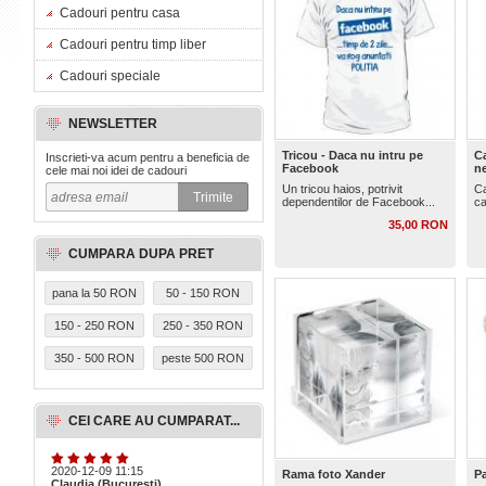
Cadouri pentru casa
Cadouri pentru timp liber
Cadouri speciale
NEWSLETTER
Tricou - Daca nu intru pe
Ca
Inscrieti-va acum pentru a beneficia de
Facebook
n
cele mai noi idei de cadouri
Un tricou haios, potrivit
Ca
dependentilor de Facebook...
ca
35,00 RON
CUMPARA DUPA PRET
pana la 50 RON
50 - 150 RON
150 - 250 RON
250 - 350 RON
350 - 500 RON
peste 500 RON
CEI CARE AU CUMPARAT...
2020-12-09 11:15
Rama foto Xander
Pa
Claudia (Bucuresti)