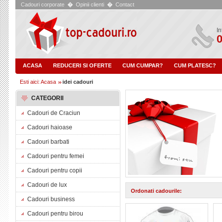
Cadouri corporate
�
Opinii clienti
�
Contact
In
0
ACASA
REDUCERI SI OFERTE
CUM CUMPAR?
CUM PLATESC?
Esti aici: Acasa
idei cadouri
CATEGORII
Cadouri de Craciun
Cadouri haioase
Cadouri barbati
Cadouri pentru femei
Cadouri pentru copii
Cadouri de lux
Ordonati cadourile:
Cadouri business
Cadouri pentru birou