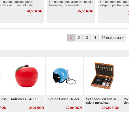
n cadou excelent pentru
Un cadou special pentru mediul
Un concept nou cu 
ubitorii instrumentelor de...
business, recomandat...
elegant, pentru o pas
70,00 RON
75,00 RON
1
2
3
4
Urmatoarea »
eless
Antistress - APPLE
Breloc Casca - Rider
Set cadou cu sah si
Pix
sticla metalica...
de 
 RON
10,00 RON
10,00 RON
140,00 RON