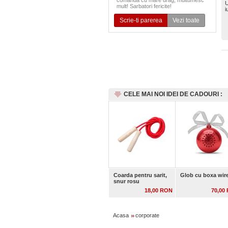
comanda cu mare drag, multumesc
U
mult! Sarbatori fericite!
i
Scrie-ti parerea
Vezi toate
CELE MAI NOI IDEI DE CADOURI :
Coarda pentru sarit,
Glob cu boxa wir
snur rosu
18,00 RON
70,00
Acasa
corporate