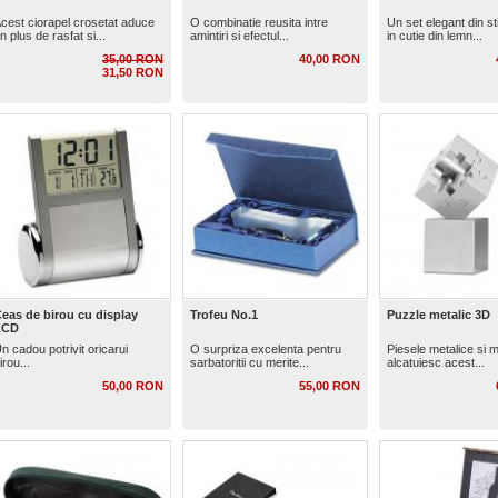
cest ciorapel crosetat aduce
O combinatie reusita intre
Un set elegant din sti
n plus de rasfat si...
amintiri si efectul...
in cutie din lemn...
35,00 RON
40,00 RON
31,50 RON
eas de birou cu display
Trofeu No.1
Puzzle metalic 3D
LCD
n cadou potrivit oricarui
O surpriza excelenta pentru
Piesele metalice si 
irou...
sarbatoritii cu merite...
alcatuiesc acest...
50,00 RON
55,00 RON