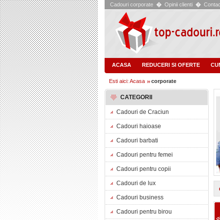
Cadouri corporate
�
Opinii clienti
�
Contac
ACASA
REDUCERI SI OFERTE
CU
Esti aici: Acasa
corporate
CATEGORII
Cadouri de Craciun
Cadouri haioase
Cadouri barbati
Cadouri pentru femei
Cadouri pentru copii
Cadouri de lux
Cadouri business
Cadouri pentru birou