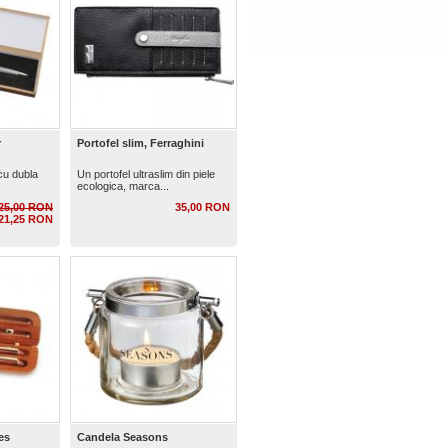
r
Portofel slim, Ferraghini
cu dubla
Un portofel ultraslim din piele
ecologica, marca...
25,00 RON
35,00 RON
21,25 RON
es
Candela Seasons