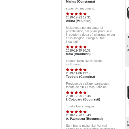
Marius (Constanta)
super ok, recomand.
2019-12-22 12:31
Adina (Voluntari)
Multumesc pentru ajutor si
promtitudine, am primit produsele
f.repede (a doua zi) si aratau exact
J
ca in imagine. Colegii au fost
incantati.
U
a
2019-11-30 20:32
Maia (Bucuresti)
cadouri faine, livrari rapide,
multumesc
2019-11-06 19:19
Teodora (Campina)
Produse de calitate, parca sunt
făcute de elfii lui Moș Crăciun!
2018-12-20 18:44
I. Cojocaru (Bucuresti)
Totul a fost in regula.
2018-12-20 18:43
A. Paunescu (Bucuresti)
P
R
Sunt foarte multumita! Voi mai