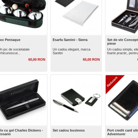
oc Pentaque
Esarfa Santini - Sierra
Set de vin Concept
piese
n joc de societatate
Un cadou elegant, marca
Un cadou simplu, ele
rhicunoscut...
Santini
foarte practic, pentru
60,00 RON
65,00 RON
ix cu gel Charles Dickens -
Set cadou business
Port credit card ult
osario
Adventurer