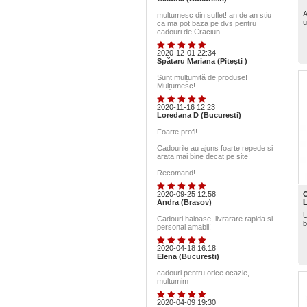
A
multumesc din suflet! an de an stiu
u
ca ma pot baza pe dvs pentru
cadouri de Craciun
2020-12-01 22:34
Spătaru Mariana (Piteşti )
Sunt mulțumită de produse!
Mulțumesc!
2020-11-16 12:23
Loredana D (Bucuresti)
Foarte profi!
Cadourile au ajuns foarte repede si
arata mai bine decat pe site!
Recomand!
2020-09-25 12:58
C
Andra (Brasov)
U
Cadouri haioase, livrarare rapida si
b
personal amabil!
2020-04-18 16:18
Elena (Bucuresti)
cadouri pentru orice ocazie,
multumim
2020-04-09 19:30