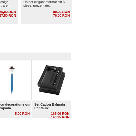
design
Un set elegant dformat din 3
trare...
piese, prezentate...
75,00 RON
80,00 RON
67,50 RON
76,00 RON
 cu decoratiune om
Set Cadou Balmain
zapada
Centaure
5,00 RON
165,00 RON
140,25 RON