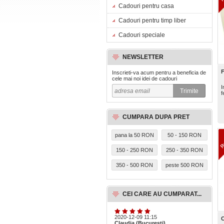
Cadouri pentru casa
Cadouri pentru timp liber
Cadouri speciale
NEWSLETTER
F
Inscrieti-va acum pentru a beneficia de
cele mai noi idei de cadouri
I
f
CUMPARA DUPA PRET
pana la 50 RON
50 - 150 RON
150 - 250 RON
250 - 350 RON
350 - 500 RON
peste 500 RON
CEI CARE AU CUMPARAT...
2020-12-09 11:15
C
Claudia (Bucuresti)