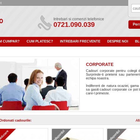
t
Intrebari si comenzi telefonice
0721.090.039
Pers
M CUMPAR?
CUM PLATESC?
INTREBARI FRECVENTE
DESPRE NOI
B
CORPORATE
Cadouri corporate pentru colegii d
Surprinde-ti prietenii sau parten
echipa noastra.
Indiferent de natura ocaziei, gama 
sa gasiti cadouri corporate ce pot t
care-l primeste.
Ordonati cadourile:
Al