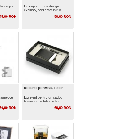
lou si pix
Un suport cu un design
exclusiv, prezentat intr-o...
45,00 RON
50,00 RON
Roller si portvisit, Tesor
magnetice
Excelent pentru un cadou
business, setul de roller...
60,00 RON
60,00 RON