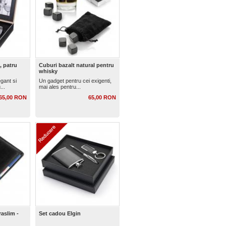
, patru
Cuburi bazalt natural pentru
whisky
gant si
Un gadget pentru cei exigenti,
...
mai ales pentru...
65,00 RON
65,00 RON
raslim -
Set cadou Elgin