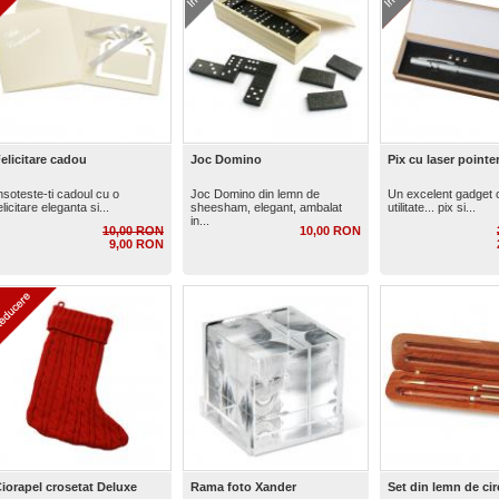
elicitare cadou
Joc Domino
Pix cu laser pointe
nsoteste-ti cadoul cu o
Joc Domino din lemn de
Un excelent gadget 
elicitare eleganta si...
sheesham, elegant, ambalat
utilitate... pix si...
in...
10,00 RON
10,00 RON
9,00 RON
iorapel crosetat Deluxe
Rama foto Xander
Set din lemn de cir